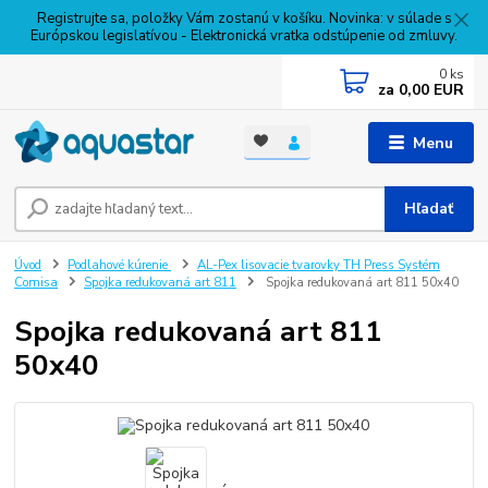
Registrujte sa, položky Vám zostanú v košíku. Novinka: v súlade s
Európskou legislatívou - Elektronická vratka odstúpenie od zmluvy.
0
ks
za
0,00 EUR
Menu
Hľadať
Úvod
Podlahové kúrenie
AL-Pex lisovacie tvarovky TH Press Systém
Comisa
Spojka redukovaná art 811
Spojka redukovaná art 811 50x40
Spojka redukovaná art 811
50x40