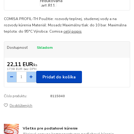
COMISA PROFIL-TH Použitie: rozvody teplnej, studenej vody a na
rozvody kúrenia Materiál: Mosadz Maximálny tlak: do 10 bar. Maximálna
teplota: do 95°C Výrobca: Comisa
celý popis
Dostupnosť
Skladom
22,11 EUR
/
ks
17,98 EUR
bez DPH
Pridať do košíka
Číslo produktu:
8115040
Do obľúbených
Všetko pre podlahové kúrenie