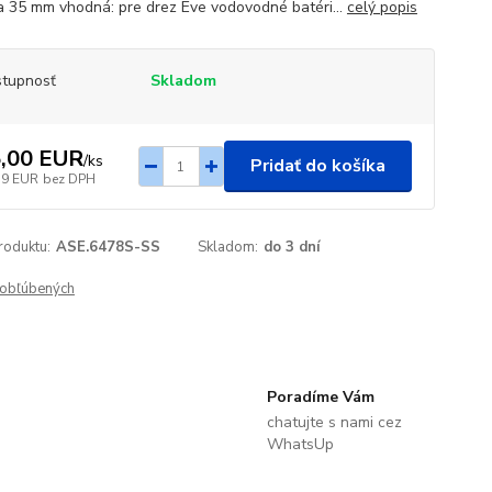
a 35 mm vhodná: pre drez Eve vodovodné batéri...
celý popis
tupnosť
Skladom
,00 EUR
/
ks
Pridať do košíka
59 EUR
bez DPH
roduktu:
ASE.6478S-SS
Skladom:
do 3 dní
obľúbených
Poradíme Vám
chatujte s nami cez
WhatsUp