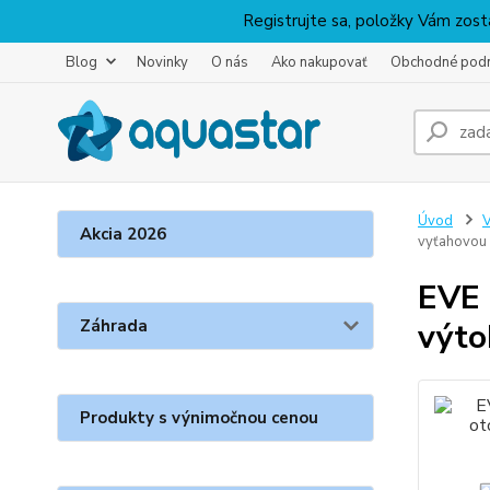
Registrujte sa, položky Vám zosta
Blog
Novinky
O nás
Ako nakupovať
Obchodné pod
Úvod
V
Akcia 2026
vyťahovou 
EVE 
Záhrada
výto
Produkty s výnimočnou cenou