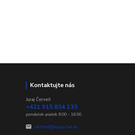
Kontaktujte nás
Juraj Červeň
+421 915 834 133
pondelok-piatok 8:00 - 16:00
obchod@aquastar.sk