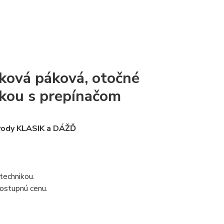
ková páková, otočné
škou s prepínačom
 vody KLASIK a DÁŽĎ
 technikou.
dostupnú cenu.