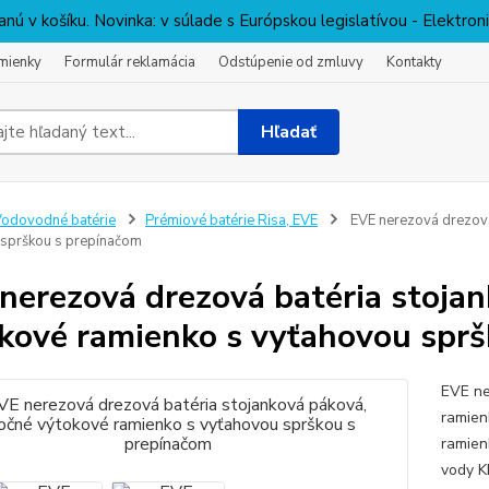
nú v košíku. Novinka: v súlade s Európskou legislatívou - Elektro
mienky
Formulár reklamácia
Odstúpenie od zmluvy
Kontakty
Hľadať
odovodné batérie
Prémiové batérie Risa, EVE
EVE nerezová drezová
sprškou s prepínačom
nerezová drezová batéria stojan
kové ramienko s vyťahovou spr
EVE ne
ramien
ramien
vody K