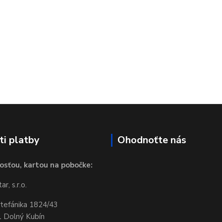
i platby
Ohodnoťte nás
osťou, kartou na pobočke:
r, s.r.o.
Štefánika 1824/43
 Dolný Kubín