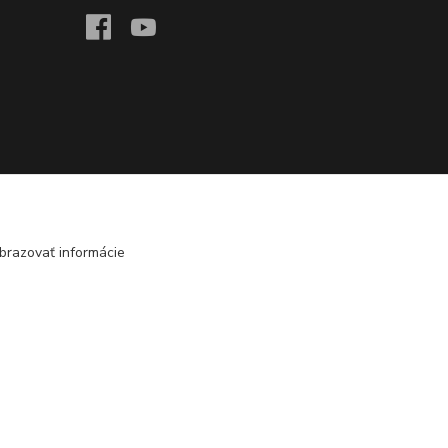
brazovať informácie
Vytvorené na
Eshop-rychlo.sk