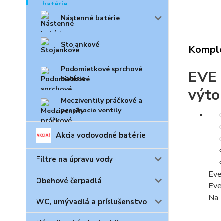
Nástenné batérie
Stojankové
Komple
Podomietkové sprchové
EVE 
batérie
výto
Medziventily práčkové a
prepínacie ventily
Akcia vodovodné batérie
Filtre na úpravu vody
Eve
Obehové čerpadlá
Eve
Na 
WC, umývadlá a príslušenstvo