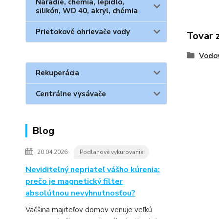
Náradie, chémia, lepidlo,
silikón, WD 40, akryl, chémia
Prietokové ohrievače vody
Tovar 
Vodo
Rekuperácia
Centrálne vysávače
Blog
20.04.2026
Podlahové vykurovanie
Neviditeľný nepriateľ vášho kúrenia:
prečo je magnetický filter
absolútnou nevyhnutnosťou?
Väčšina majiteľov domov venuje veľkú