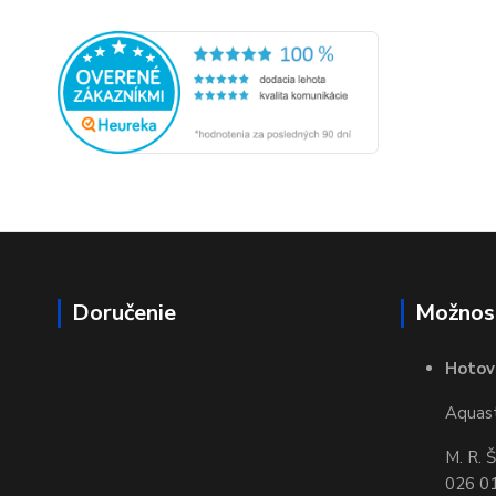
Doručenie
Možnost
Hotov
Aquasta
M. R. 
026 01