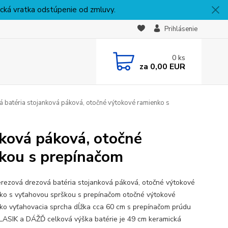
nická vratka odstúpenie od zmluvy.
Prihlásenie
0
ks
za
0,00 EUR
 batéria stojanková páková, otočné výtokové ramienko s
ková páková, otočné
škou s prepínačom
rezová drezová batéria stojanková páková, otočné výtokové
ko s vyťahovou sprškou s prepínačom otočné výtokové
ko vyťahovacia sprcha dĺžka cca 60 cm s prepínačom prúdu
LASIK a DÁŽĎ celková výška batérie je 49 cm keramická