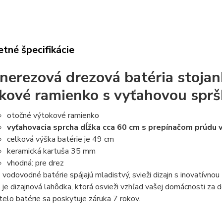
tné špecifikácie
nerezová drezová batéria stojan
kové ramienko s vyťahovou spr
otočné výtokové ramienko
vyťahovacia sprcha dĺžka cca 60 cm s prepínačom prúdu
celková výška batérie je 49 cm
keramická kartuša 35 mm
vhodná: pre drez
 vodovodné batérie spájajú mladistvý, svieži dizajn s inovatívnou
 je dizajnová lahôdka, ktorá osvieži vzhľad vašej domácnosti za 
telo batérie sa poskytuje záruka 7 rokov.