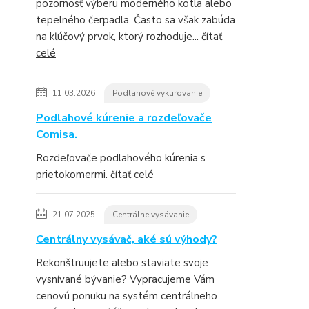
pozornosť výberu moderného kotla alebo
tepelného čerpadla. Často sa však zabúda
na kľúčový prvok, ktorý rozhoduje...
čítať
celé
11.03.2026
Podlahové vykurovanie
Podlahové kúrenie a rozdeľovače
Comisa.
Rozdeľovače podlahového kúrenia s
prietokomermi.
čítať celé
21.07.2025
Centrálne vysávanie
Centrálny vysávač, aké sú výhody?
Rekonštruujete alebo staviate svoje
vysnívané bývanie? Vypracujeme Vám
cenovú ponuku na systém centrálneho