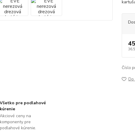
kartuš
Dos
45
36,
Číslo p
Do 
Všetko pre podlahové
kúrenie
Akciové ceny na
komponenty pre
podlahové kúrenie.