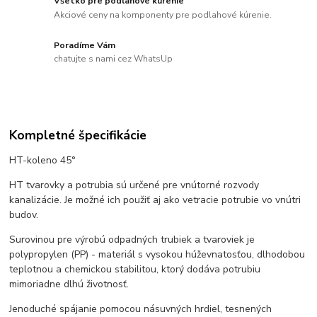
Všetko pre podlahové kúrenie
Akciové ceny na komponenty pre podlahové kúrenie.
Poradíme Vám
chatujte s nami cez WhatsUp
Kompletné špecifikácie
HT-koleno 45°
HT tvarovky a potrubia sú určené pre vnútorné rozvody
kanalizácie. Je možné ich použiť aj ako vetracie potrubie vo vnútri
budov.
Surovinou pre výrobú odpadných trubiek a tvaroviek je
polypropylen (PP) - materiál s vysokou húževnatosťou, dlhodobou
teplotnou a chemickou stabilitou, ktorý dodáva potrubiu
mimoriadne dlhú životnosť.
Jenoduché spájanie pomocou násuvných hrdiel, tesnených