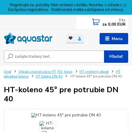
Registrujte sa, položky Vám zostanú v košíku. Novinka: v súlade s
Európskou legislatívou - Elektronická vratka odstúpenie od zmluvy.
0
ks
za
0,00 EUR
Menu
Hľadať
Úvod
Odpad a kanalizácia HT, KG, korug
HT vnútorný odpad
HT
odpadové kolená
HT kolená DN 40
HT-koleno 45° pre potrubie DN 40
HT-koleno 45° pre potrubie DN
40