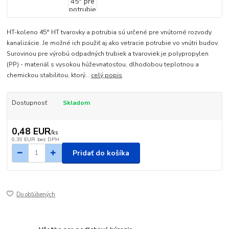
HT-koleno 45° HT tvarovky a potrubia sú určené pre vnútorné rozvody
kanalizácie. Je možné ich použiť aj ako vetracie potrubie vo vnútri budov.
Surovinou pre výrobú odpadných trubiek a tvaroviek je polypropylen
(PP) - materiál s vysokou húževnatosťou, dlhodobou teplotnou a
chemickou stabilitou, ktorý...
celý popis
Dostupnosť
Skladom
0,48 EUR
/
ks
0,39 EUR
bez DPH
Pridať do košíka
Do obľúbených