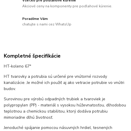
Všetko pre podlahové kúrenie
Akciové ceny na komponenty pre podlahové kúrenie.
Poradíme Vám
chatujte s nami cez WhatsUp
Kompletné špecifikácie
HT-koleno 67°
HT tvarovky a potrubia sú určené pre vnútorné rozvody
kanalizácie. Je možné ich použiť aj ako vetracie potrubie vo vnútri
budov.
Surovinou pre výrobú odpadných trubiek a tvaroviek je
polypropylen (PP) - materiál s vysokou húževnatosťou, dlhodobou
teplotnou a chemickou stabilitou, ktorý dodáva potrubiu
mimoriadne dlhú životnosť.
Jenoduché spájanie pomocou násuvných hrdiel, tesnených