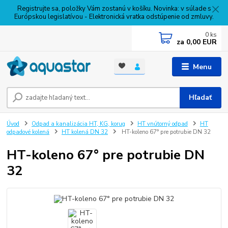
Registrujte sa, položky Vám zostanú v košíku. Novinka: v súlade s
Európskou legislatívou - Elektronická vratka odstúpenie od zmluvy.
0
ks
za
0,00 EUR
Menu
Hľadať
Úvod
Odpad a kanalizácia HT, KG, korug
HT vnútorný odpad
HT
odpadové kolená
HT kolená DN 32
HT-koleno 67° pre potrubie DN 32
HT-koleno 67° pre potrubie DN
32