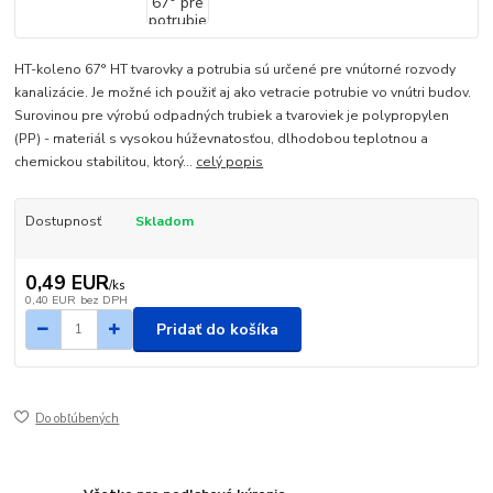
HT-koleno 67° HT tvarovky a potrubia sú určené pre vnútorné rozvody
kanalizácie. Je možné ich použiť aj ako vetracie potrubie vo vnútri budov.
Surovinou pre výrobú odpadných trubiek a tvaroviek je polypropylen
(PP) - materiál s vysokou húževnatosťou, dlhodobou teplotnou a
chemickou stabilitou, ktorý...
celý popis
Dostupnosť
Skladom
0,49 EUR
/
ks
0,40 EUR
bez DPH
Pridať do košíka
Do obľúbených