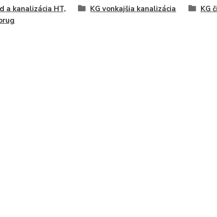
 a kanalizácia HT,
KG vonkajšia kanalizácia
KG č
orug