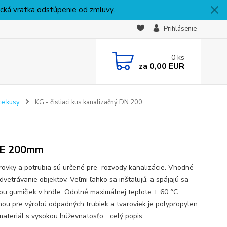
nická vratka odstúpenie od zmluvy.
Prihlásenie
0
ks
za
0,00 EUR
ce kusy
KG - čistiaci kus kanalizačný DN 200
E 200mm
rovky a potrubia sú určené pre rozvody kanalizácie. Vhodné
dvetrávanie objektov. Veľmi ľahko sa inštalujú, a spájajú sa
u gumičiek v hrdle. Odolné maximálnej teplote + 60 °C.
nou pre výrobú odpadných trubiek a tvaroviek je polypropylen
 materiál s vysokou húževnatosťo...
celý popis