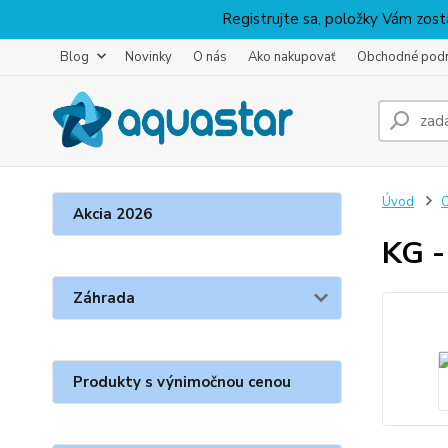
Registrujte sa, položky Vám zosta
Blog
Novinky
O nás
Ako nakupovať
Obchodné pod
Úvod
O
Akcia 2026
KG -
Záhrada
Produkty s výnimočnou cenou