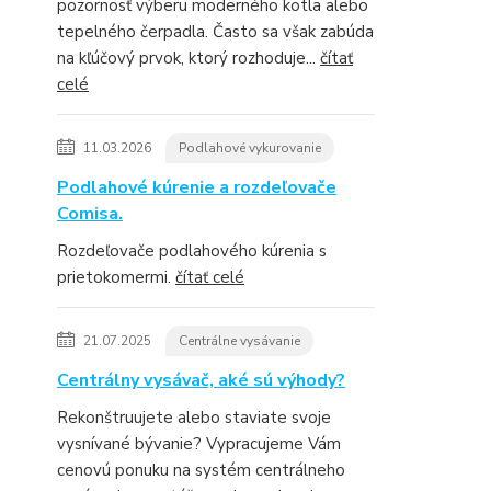
pozornosť výberu moderného kotla alebo
tepelného čerpadla. Často sa však zabúda
na kľúčový prvok, ktorý rozhoduje...
čítať
celé
11.03.2026
Podlahové vykurovanie
Podlahové kúrenie a rozdeľovače
Comisa.
Rozdeľovače podlahového kúrenia s
prietokomermi.
čítať celé
21.07.2025
Centrálne vysávanie
Centrálny vysávač, aké sú výhody?
Rekonštruujete alebo staviate svoje
vysnívané bývanie? Vypracujeme Vám
cenovú ponuku na systém centrálneho