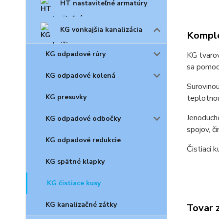
HT nastaviteľné armatúry
KG vonkajšia kanalizácia
Komple
KG odpadové rúry
KG tvarov
sa pomoco
KG odpadové kolená
Surovinou
KG presuvky
teplotnou
Jenoduch
KG odpadové odbočky
spojov, č
KG odpadové redukcie
Čistiaci 
KG spätné klapky
KG čistiace kusy
KG kanalizačné zátky
Tovar 