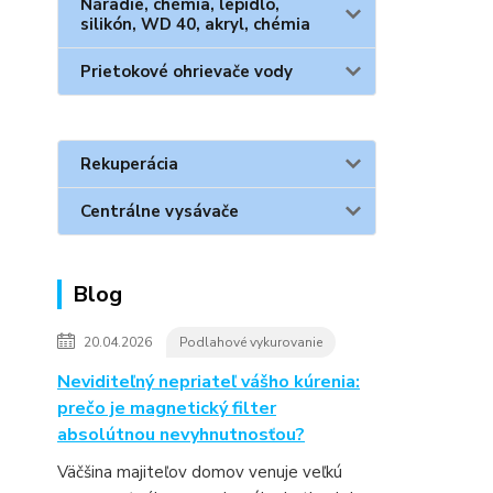
Náradie, chémia, lepidlo,
silikón, WD 40, akryl, chémia
Prietokové ohrievače vody
Rekuperácia
Centrálne vysávače
Blog
20.04.2026
Podlahové vykurovanie
Neviditeľný nepriateľ vášho kúrenia:
prečo je magnetický filter
absolútnou nevyhnutnosťou?
Väčšina majiteľov domov venuje veľkú