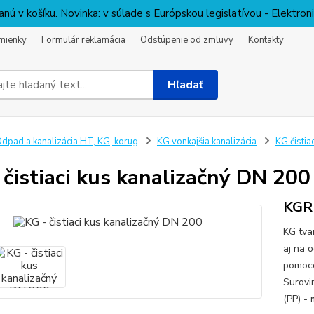
nú v košíku. Novinka: v súlade s Európskou legislatívou - Elektro
mienky
Formulár reklamácia
Odstúpenie od zmluvy
Kontakty
Hľadať
dpad a kanalizácia HT, KG, korug
KG vonkajšia kanalizácia
KG čistia
 čistiaci kus kanalizačný DN 200
KGR
KG tva
aj na o
pomoco
Surovi
(PP) -