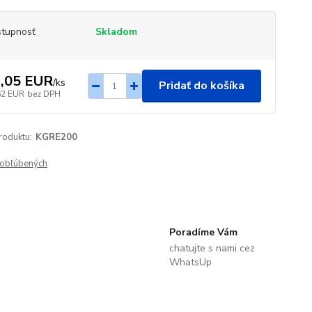
tupnosť
Skladom
,05 EUR
/
ks
Pridať do košíka
62 EUR
bez DPH
roduktu:
KGRE200
obľúbených
Poradíme Vám
chatujte s nami cez
WhatsUp