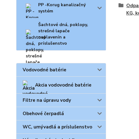
PP -Korug kanalizačný
Odpad
systém
KG, k
Šachtové dná, poklopy,
strešné lapače
naplavenín a
príslušenstvo
Vodovodné batérie
Akcia vodovodné batérie
Filtre na úpravu vody
Obehové čerpadlá
WC, umývadlá a príslušenstvo