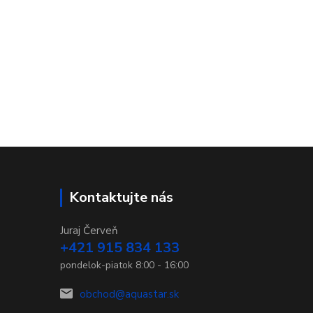
Kontaktujte nás
Juraj Červeň
+421 915 834 133
pondelok-piatok 8:00 - 16:00
obchod@aquastar.sk