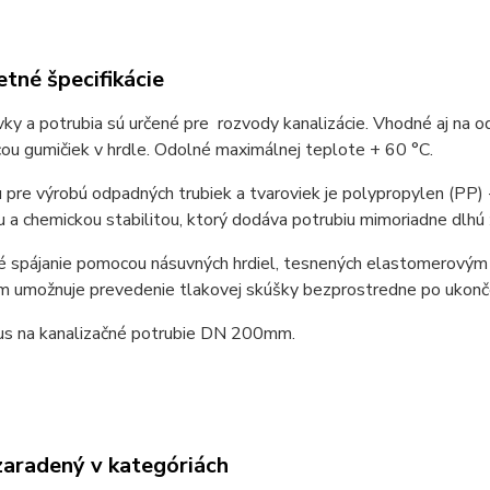
tné špecifikácie
ky a potrubia sú určené pre rozvody kanalizácie. Vhodné aj na odv
u gumičiek v hrdle. Odolné maximálnej teplote + 60 °C.
 pre výrobú odpadných trubiek a tvaroviek je polypropylen (PP)
 a chemickou stabilitou, ktorý dodáva potrubiu mimoriadne dlhú 
é spájanie pomocou násuvných hrdiel, tesnených elastomerovým 
im umožnuje prevedenie tlakovej skúšky bezprostredne po ukonč
kus na kanalizačné potrubie DN 200mm.
zaradený v kategóriách