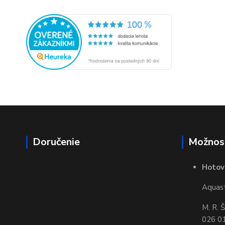
Doručenie
Možnost
Hotov
Aquasta
M. R. 
026 01