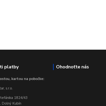
i platby
Ohodnoťte nás
osťou, kartou na pobočke:
r, s.r.o.
Štefánika 1824/43
 Dolný Kubín