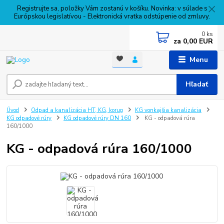
Registrujte sa, položky Vám zostanú v košíku. Novinka: v súlade s
Európskou legislatívou - Elektronická vratka odstúpenie od zmluvy.
0
ks
za
0,00 EUR
Menu
Hľadať
Úvod
Odpad a kanalizácia HT, KG, korug
KG vonkajšia kanalizácia
KG odpadové rúry
KG odpadové rúry DN 160
KG - odpadová rúra
160/1000
KG - odpadová rúra 160/1000