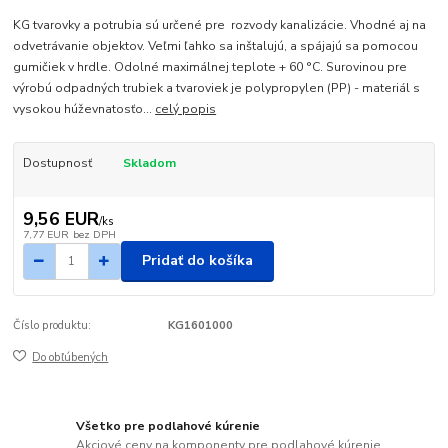
KG tvarovky a potrubia sú určené pre rozvody kanalizácie. Vhodné aj na
odvetrávanie objektov. Veľmi ľahko sa inštalujú, a spájajú sa pomocou
gumičiek v hrdle. Odolné maximálnej teplote + 60 °C. Surovinou pre
výrobú odpadných trubiek a tvaroviek je polypropylen (PP) - materiál s
vysokou húževnatosťo...
celý popis
Dostupnosť
Skladom
9,56 EUR
/
ks
7,77 EUR
bez DPH
Pridať do košíka
Číslo produktu:
KG1601000
Do obľúbených
Všetko pre podlahové kúrenie
Akciové ceny na komponenty pre podlahové kúrenie.