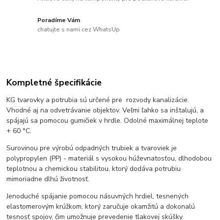
Poradíme Vám
chatujte s nami cez WhatsUp
Kompletné špecifikácie
KG tvarovky a potrubia sú určené pre rozvody kanalizácie.
Vhodné aj na odvetrávanie objektov. Veľmi ľahko sa inštalujú, a
spájajú sa pomocou gumičiek v hrdle. Odolné maximálnej teplote
+ 60 °C.
Surovinou pre výrobú odpadných trubiek a tvaroviek je
polypropylen (PP) - materiál s vysokou húževnatosťou, dlhodobou
teplotnou a chemickou stabilitou, ktorý dodáva potrubiu
mimoriadne dlhú životnosť.
Jenoduché spájanie pomocou násuvných hrdiel, tesnených
elastomerovým krúžkom, ktorý zaručuje okamžitú a dokonalú
tesnosť spojov, čim umožnuje prevedenie tlakovej skúšky