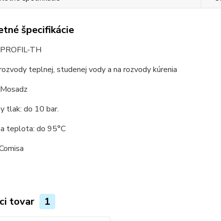
tné špecifikácie
PROFIL-TH
 rozvody teplnej, studenej vody a na rozvody kúrenia
: Mosadz
 tlak: do 10 bar.
a teplota: do 95°C
 Comisa
ci tovar
1