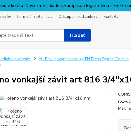
nú v košíku. Novinka: v súlade s Európskou legislatívou - Elektro
mienky
Formulár reklamácia
Odstúpenie od zmluvy
Kontakty
Hľadať
odlahové kúrenie
AL-Pex lisovacie tvarovky TH Press Systém Comisa
m
no vonkajší závit art 816 3/4"
COMISA
rozvod
Maximá
Dos