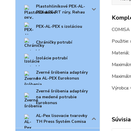
Plastohliníkové PEX-AL-
PEX a PE-RT rúry, Rehau
Komple
PEX-AL-PEX s izoláciou
COMISA 
Použitie:
Chráničky potrubí
Materiál
Izolácie potrubí
Maximálny
Zverné šróbenia adaptéry
Maximáln
na AL-PEX Eurokonus
Výrobca:
Zverné šróbenia adaptéry
na medené potrubie
Eurokonus
AL-Pex lisovacie tvarovky
Súvisia
TH Press Systém Comisa