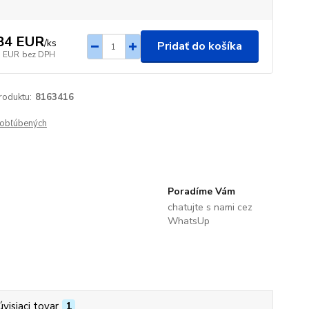
84 EUR
/
ks
Pridať do košíka
3 EUR
bez DPH
roduktu:
8163416
obľúbených
Poradíme Vám
chatujte s nami cez
WhatsUp
úvisiaci tovar
1