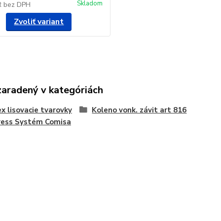
Skladom
R
bez DPH
Zvoliť variant
zaradený v kategóriách
x lisovacie tvarovky
Koleno vonk. závit art 816
ress Systém Comisa