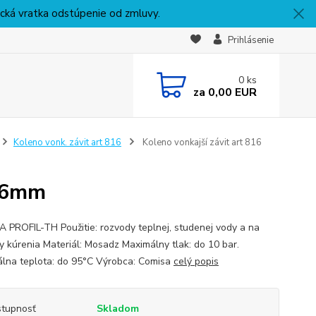
nická vratka odstúpenie od zmluvy.
Prihlásenie
0
ks
za
0,00 EUR
Koleno vonk. závit art 816
Koleno vonkajší závit art 816
x16mm
 PROFIL-TH Použitie: rozvody teplnej, studenej vody a na
y kúrenia Materiál: Mosadz Maximálny tlak: do 10 bar.
lna teplota: do 95°C Výrobca: Comisa
celý popis
tupnosť
Skladom