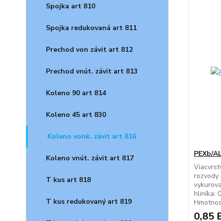
Spojka art 810
Spojka redukovaná art 811
Prechod von závit art 812
Prechod vnút. závit art 813
Koleno 90 art 814
Koleno 45 art 830
Koleno vonk. závit art 816
PEXb/A
Koleno vnút. závit art 817
Viacvrst
rozvody 
T kus art 818
vykurova
hliníka:
T kus redukovaný art 819
Hmotnos
0,85 