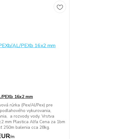
L/PEXb 16x2 mm
vová rúrka (Pex/Al/Pex) pre
podlahového vykurovania,
nia, a rozvody vody. Vrstva
 0,2 mm Plastica Alfa Cena za 1bm
ť 250m balenia cca 28kg.
EUR
/
m