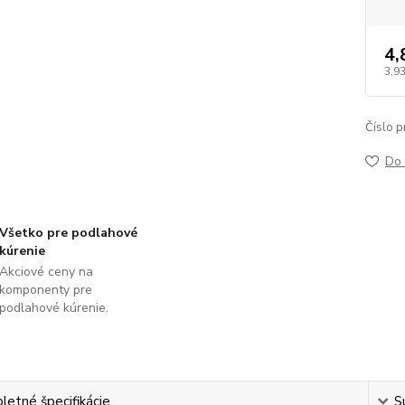
4,
3,9
Číslo p
Do 
Všetko pre podlahové
kúrenie
Akciové ceny na
komponenty pre
podlahové kúrenie.
etné špecifikácie
S