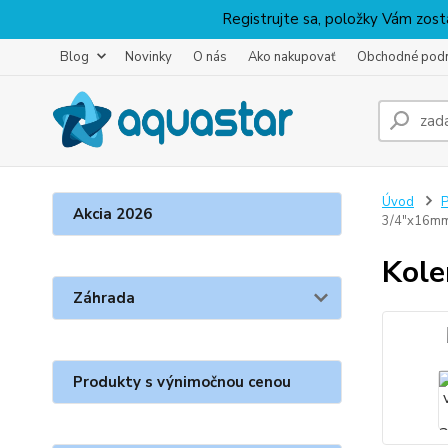
Registrujte sa, položky Vám zosta
Blog
Novinky
O nás
Ako nakupovať
Obchodné pod
Úvod
P
Akcia 2026
3/4"x16m
Kole
Záhrada
Produkty s výnimočnou cenou