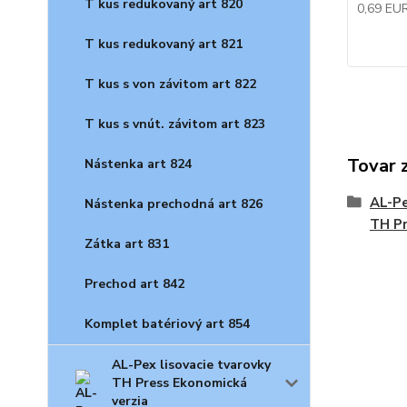
T kus redukovaný art 820
0,69 EU
T kus redukovaný art 821
T kus s von závitom art 822
T kus s vnút. závitom art 823
Tovar 
Nástenka art 824
AL-Pe
Nástenka prechodná art 826
TH P
Zátka art 831
Prechod art 842
Komplet batériový art 854
AL-Pex lisovacie tvarovky
TH Press Ekonomická
verzia