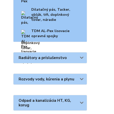
Dilatačný pás, Tacker,
oblúk, tŕň, doplnkový
tovar, náradie
TDM AL-Pex lisovacie
opravné spojky
Radiátory a príslušenstvo
Rozvody vody, kúrenia a plynu
Odpad a kanalizácia HT, KG,
korug