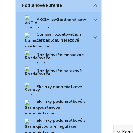
Podlahové kúrenie
AKCIA: zvýhodnené sety
Comisa rozdeľovače, s
čerpadlom, nerezové
Rozdeľovače mosadzné
Rozdeľovače nerezové
Skrinky nadomietkové
Skrinky podomietkové s
podstavcom
Skrinky podomietkové s
lištou pre reguláciu
Kompl