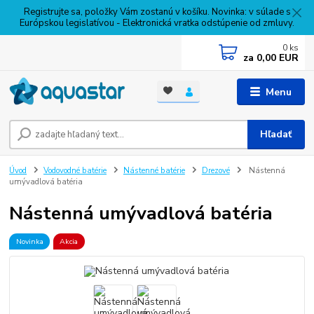
Registrujte sa, položky Vám zostanú v košíku. Novinka: v súlade s
Európskou legislatívou - Elektronická vratka odstúpenie od zmluvy.
0
ks
za
0,00 EUR
Menu
Hľadať
Úvod
Vodovodné batérie
Nástenné batérie
Drezové
Nástenná
umývadlová batéria
Nástenná umývadlová batéria
Novinka
Akcia