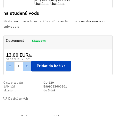
na studenú vodu
Nástenná umývadlová batéria chrómová. Použitie: - na studenú vodu
celý popis
Dostupnosť
Skladom
13,00 EUR
/
ks
10,57 EUR
bez DPH
Pridať do košíka
Číslo produktu:
CL-220
EAN kód:
5999093600301
Skladom:
do 3 dní
Do obľúbených