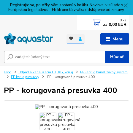
Registrujte sa, položky Vám zostanú v košíku. Novinka: v súlade s
Európskou legislatívou - Elektronická vratka odstúpenie od zmluvy.
0
ks
za
0,00 EUR
Menu
Hľadať
Úvod
Odpad a kanalizácia HT, KG, korug
PP -Korug kanalizačný systém
PP korug presuvky
PP - korugovaná presuvka 400
PP - korugovaná presuvka 400