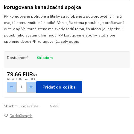
korugovaná kanalizačná spojka
PP korugované potrubie a fitinky sú vyrobené z polypropylénu, majú
dvojitú stenu, vnútri sú hladké. Vonkajšia stena potrubia je profilovaná -
duté vlny. Vnútorná stena má svetlošedú farbu, čo uľahčuje inšpekciu
potrubného systému kamerou. PP korugované spojky, slúžia pre
spojenie dvoch PP korugovaný...
celý popis
Dostupnosť
Skladom
79,66 EUR
/
ks
64,76 EUR
bez DPH
Pridať do košíka
Skladom u dodávateľa:
5 dní
Do obľúbených