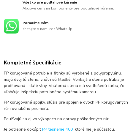
Všetko pre podlahové kúrenie
Akciové ceny na komponenty pre podlahové kúrenie.
Poradíme Vám
chatujte s nami cez WhatsUp
Kompletné špecifikácie
PP korugované potrubie a fitinky sú vyrobené z polypropylénu,
majú dvojitú stenu, vnútri sú hladké. Vonkajšia stena potrubia je
profilovaná - duté vlny. Vnútorná stena má svetlošedú farbu, čo
uľahčuje inšpekciu potrubného systému kamerou.
PP korugované spojky, slúžia pre spojenie dvoch PP korugovaných
rúr rovnakého priemeru.
Používajú sa aj vo výkopoch na opravy poškodených rúr.
Je potrebné dokúpiť
PP tesnenie 400,
ktoré nie je súčasťou.