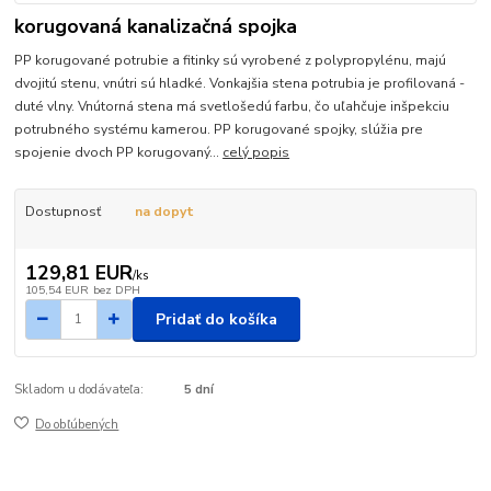
korugovaná kanalizačná spojka
PP korugované potrubie a fitinky sú vyrobené z polypropylénu, majú
dvojitú stenu, vnútri sú hladké. Vonkajšia stena potrubia je profilovaná -
duté vlny. Vnútorná stena má svetlošedú farbu, čo uľahčuje inšpekciu
potrubného systému kamerou. PP korugované spojky, slúžia pre
spojenie dvoch PP korugovaný...
celý popis
Dostupnosť
na dopyt
129,81 EUR
/
ks
105,54 EUR
bez DPH
Pridať do košíka
Skladom u dodávateľa:
5 dní
Do obľúbených