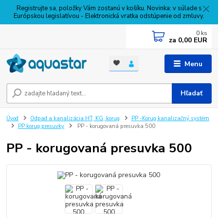
Registrujte sa, položky Vám zostanú v košíku. Novinka: v súlade s
Európskou legislatívou - Elektronická vratka odstúpenie od zmluvy.
0
ks
za
0,00 EUR
Menu
Hľadať
Úvod
Odpad a kanalizácia HT, KG, korug
PP -Korug kanalizačný systém
PP korug presuvky
PP - korugovaná presuvka 500
PP - korugovaná presuvka 500