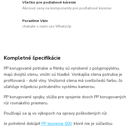
Všetko pre podlahové kúrenie
Akciové ceny na komponenty pre podlahové kúrenie.
Poradíme Vám
chatujte s nami cez WhatsUp
Kompletné špecifikácie
PP korugované potrubie a fitinky sú vyrobené z polypropylénu,
majú dvojitú stenu, vnútri sú hladké. Vonkajšia stena potrubia je
profilovaná - duté vlny. Vnútorná stena má svetlošedú farbu, čo
uľahčuje inšpekciu potrubného systému kamerou.
PP korugované spojky, slúžia pre spojenie dvoch PP korugovaných
rúr rovnakého priemeru.
Používajú sa aj vo výkopoch na opravy poškodených rúr.
Je potrebné dokúpiť
PP tesnenie 500,
ktoré nie je súčasťou.