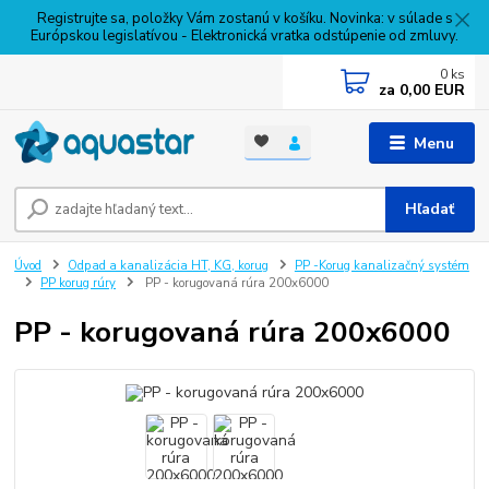
Registrujte sa, položky Vám zostanú v košíku. Novinka: v súlade s
Európskou legislatívou - Elektronická vratka odstúpenie od zmluvy.
0
ks
za
0,00 EUR
Menu
Hľadať
Úvod
Odpad a kanalizácia HT, KG, korug
PP -Korug kanalizačný systém
PP korug rúry
PP - korugovaná rúra 200x6000
PP - korugovaná rúra 200x6000