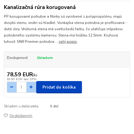
Kanalizačná rúra korugovaná
PP korugované potrubie a fitinky sú vyrobené z polypropylénu, majú
dvojitú stenu, vnútri sú hladké. Vonkajšia stena potrubia je profilovaná -
duté vlny. Vnútorná stena má svetlošedú farbu, čo uľahčuje inšpekciu
potrubného systému kamerou. Stena má hrúbku 12,5mm. Kruhová
tuhosť: SN8 Priemer potrubia:...
celý popis
Dostupnosť
Skladom
78,59 EUR
/
ks
63,89 EUR
bez DPH
Pridať do košíka
Skladom u dodávateľa:
5 dní
Do obľúbených