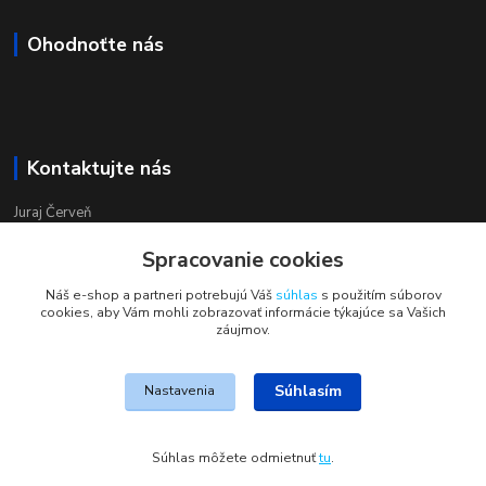
Ohodnoťte nás
Kontaktujte nás
Juraj Červeň
+421 915 834 133
Spracovanie cookies
pondelok-piatok 8:00 - 16:00
Náš e-shop a partneri potrebujú Váš
súhlas
s použitím súborov
obchod@aquastar.sk
cookies, aby Vám mohli zobrazovať informácie týkajúce sa Vašich
záujmov.
Súhlasím
Nastavenia
JohnS
Súhlas môžete odmietnuť
tu
.
Vytvorené na
Eshop-rychlo.sk