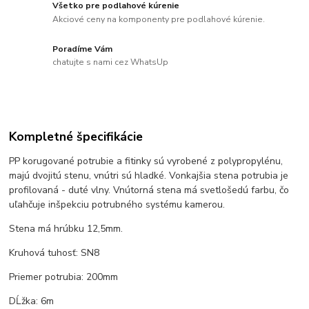
Všetko pre podlahové kúrenie
Akciové ceny na komponenty pre podlahové kúrenie.
Poradíme Vám
chatujte s nami cez WhatsUp
Kompletné špecifikácie
PP korugované potrubie a fitinky sú vyrobené z polypropylénu,
majú dvojitú stenu, vnútri sú hladké. Vonkajšia stena potrubia je
profilovaná - duté vlny. Vnútorná stena má svetlošedú farbu, čo
uľahčuje inšpekciu potrubného systému kamerou.
Stena má hrúbku 12,5mm.
Kruhová tuhosť: SN8
Priemer potrubia: 200mm
DĹžka: 6m