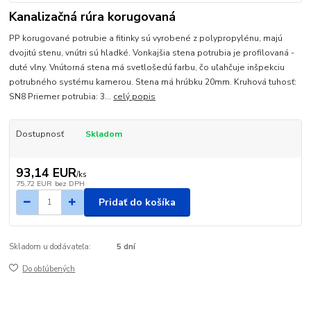
Kanalizačná rúra korugovaná
PP korugované potrubie a fitinky sú vyrobené z polypropylénu, majú
dvojitú stenu, vnútri sú hladké. Vonkajšia stena potrubia je profilovaná -
duté vlny. Vnútorná stena má svetlošedú farbu, čo uľahčuje inšpekciu
potrubného systému kamerou. Stena má hrúbku 20mm. Kruhová tuhosť:
SN8 Priemer potrubia: 3...
celý popis
Dostupnosť
Skladom
93,14 EUR
/
ks
75,72 EUR
bez DPH
Pridať do košíka
Skladom u dodávateľa:
5 dní
Do obľúbených