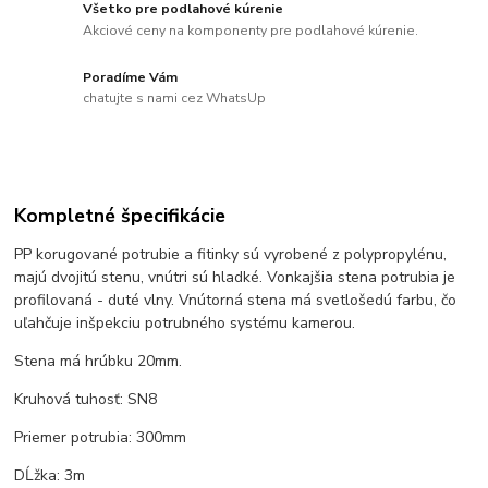
Všetko pre podlahové kúrenie
Akciové ceny na komponenty pre podlahové kúrenie.
Poradíme Vám
chatujte s nami cez WhatsUp
Kompletné špecifikácie
PP korugované potrubie a fitinky sú vyrobené z polypropylénu,
majú dvojitú stenu, vnútri sú hladké. Vonkajšia stena potrubia je
profilovaná - duté vlny. Vnútorná stena má svetlošedú farbu, čo
uľahčuje inšpekciu potrubného systému kamerou.
Stena má hrúbku 20mm.
Kruhová tuhosť: SN8
Priemer potrubia: 300mm
DĹžka: 3m