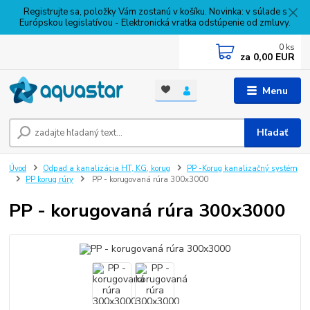
Registrujte sa, položky Vám zostanú v košíku. Novinka: v súlade s
Európskou legislatívou - Elektronická vratka odstúpenie od zmluvy.
0
ks
za
0,00 EUR
Menu
Hľadať
Úvod
Odpad a kanalizácia HT, KG, korug
PP -Korug kanalizačný systém
PP korug rúry
PP - korugovaná rúra 300x3000
PP - korugovaná rúra 300x3000