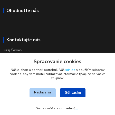
Ohodnoťte nás
Kontaktujte nás
Juraj Červeň
+421 915 834 133
Spracovanie cookies
pondelok-piatok 8:00 - 16:00
Náš e-shop a partneri potrebujú Váš
súhlas
s použitím súborov
obchod@aquastar.sk
cookies, aby Vám mohli zobrazovať informácie týkajúce sa Vašich
záujmov.
Súhlasím
Nastavenia
JohnS
Súhlas môžete odmietnuť
tu
.
Vytvorené na
Eshop-rychlo.sk