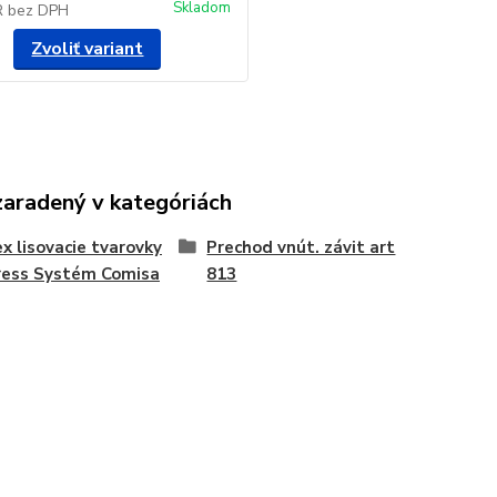
Skladom
R
bez DPH
Zvoliť variant
zaradený v kategóriách
x lisovacie tvarovky
Prechod vnút. závit art
ress Systém Comisa
813