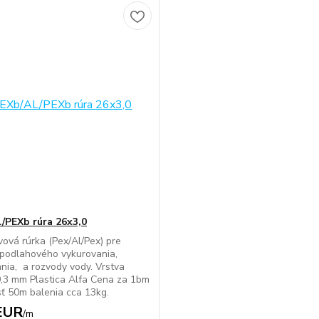
/PEXb rúra 26x3,0
vová rúrka (Pex/Al/Pex) pre
podlahového vykurovania,
nia, a rozvody vody. Vrstva
 0,3 mm Plastica Alfa Cena za 1bm
ť 50m balenia cca 13kg.
EUR
/
m