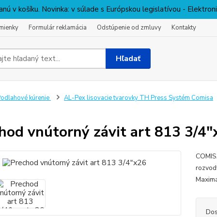
nú v košíku. Novinka: v súlade s Európskou legislatívou - Elektro
mienky
Formulár reklamácia
Odstúpenie od zmluvy
Kontakty
Hľadať
odlahové kúrenie
AL-Pex lisovacie tvarovky TH Press Systém Comisa
hod vnútorný závit art 813 3/4"
COMISA
rozvod
Maximá
Dos