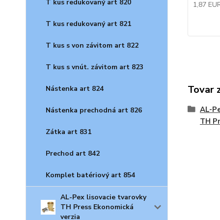
T kus redukovaný art 820
1,87 EU
T kus redukovaný art 821
T kus s von závitom art 822
T kus s vnút. závitom art 823
Tovar 
Nástenka art 824
AL-Pe
Nástenka prechodná art 826
TH P
Zátka art 831
Prechod art 842
Komplet batériový art 854
AL-Pex lisovacie tvarovky
TH Press Ekonomická
verzia