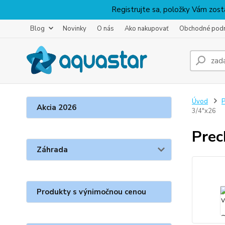
Registrujte sa, položky Vám zosta
Blog
Novinky
O nás
Ako nakupovať
Obchodné pod
Úvod
P
Akcia 2026
3/4"x26
Prec
Záhrada
Produkty s výnimočnou cenou