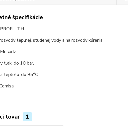
tné špecifikácie
PROFIL-TH
 rozvody teplnej, studenej vody a na rozvody kúrenia
: Mosadz
 tlak: do 10 bar.
a teplota: do 95°C
 Comisa
ci tovar
1