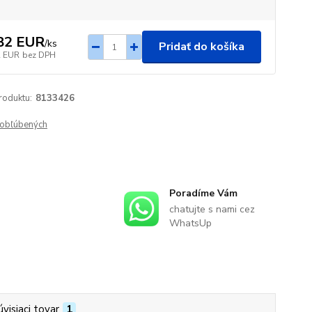
82 EUR
/
ks
Pridať do košíka
2 EUR
bez DPH
roduktu:
8133426
obľúbených
Poradíme Vám
chatujte s nami cez
WhatsUp
úvisiaci tovar
1