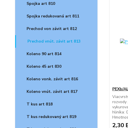
Spojka art 810
Spojka redukovaná art 811
Prechod von závit art 812
Prechod vnút. závit art 813
Koleno 90 art 814
Koleno 45 art 830
Koleno vonk. závit art 816
PEXb/AL
Koleno vnút. závit art 817
Viacvrst
rozvody 
T kus art 818
vykurova
hliníka:
T kus redukovaný art 819
Hmotnos
2,30 