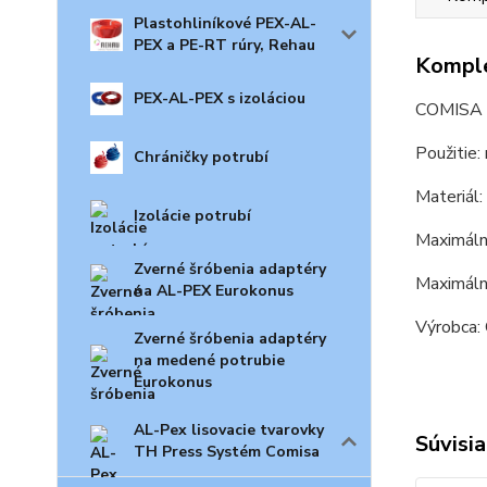
Plastohliníkové PEX-AL-
PEX a PE-RT rúry, Rehau
Komple
PEX-AL-PEX s izoláciou
COMISA 
Použitie:
Chráničky potrubí
Materiál
Izolácie potrubí
Maximálny
Zverné šróbenia adaptéry
Maximáln
na AL-PEX Eurokonus
Výrobca:
Zverné šróbenia adaptéry
na medené potrubie
Eurokonus
AL-Pex lisovacie tvarovky
Súvisia
TH Press Systém Comisa