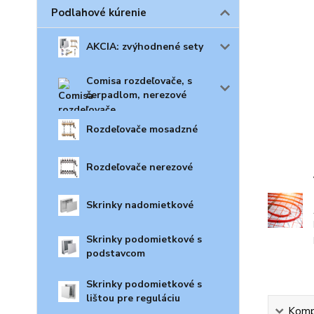
Podlahové kúrenie
AKCIA: zvýhodnené sety
Comisa rozdeľovače, s
čerpadlom, nerezové
Rozdeľovače mosadzné
Rozdeľovače nerezové
Skrinky nadomietkové
Skrinky podomietkové s
podstavcom
Skrinky podomietkové s
lištou pre reguláciu
Kompl