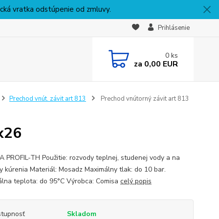
nická vratka odstúpenie od zmluvy.
Prihlásenie
0
ks
za
0,00 EUR
Prechod vnút. závit art 813
Prechod vnútorný závit art 813
x26
 PROFIL-TH Použitie: rozvody teplnej, studenej vody a na
y kúrenia Materiál: Mosadz Maximálny tlak: do 10 bar.
lna teplota: do 95°C Výrobca: Comisa
celý popis
tupnosť
Skladom