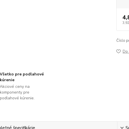
4,
3,9
Číslo p
Do 
Všetko pre podlahové
kúrenie
Akciové ceny na
komponenty pre
podlahové kúrenie.
etné špecifikácie
S