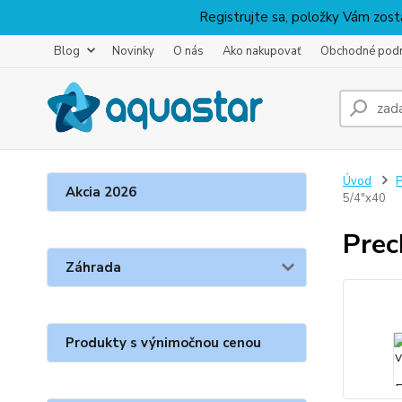
Registrujte sa, položky Vám zosta
Blog
Novinky
O nás
Ako nakupovať
Obchodné pod
Úvod
P
Akcia 2026
5/4"x40
Prec
Záhrada
Produkty s výnimočnou cenou