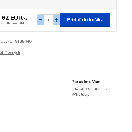
,62 EUR
/
ks
Pridať do košíka
33 EUR
bez DPH
roduktu:
8135440
obľúbených
Poradíme Vám
chatujte s nami cez
WhatsUp