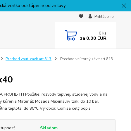
nická vratka odstúpenie od zmluvy.
Prihlásenie
0
ks
za
0,00 EUR
Prechod vnút. závit art 813
Prechod vnútorný závit art 813
x40
 PROFIL-TH Použitie: rozvody teplnej, studenej vody a na
y kúrenia Materiál: Mosadz Maximálny tlak: do 10 bar.
lna teplota: do 95°C Výrobca: Comisa
celý popis
tupnosť
Skladom