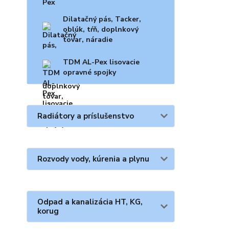
Dilatačný pás, Tacker,
oblúk, tŕň, doplnkový
tovar, náradie
TDM AL-Pex lisovacie
opravné spojky
Radiátory a príslušenstvo
Rozvody vody, kúrenia a plynu
Odpad a kanalizácia HT, KG,
korug