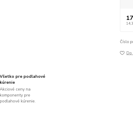
17
14,
Číslo p
Do 
Všetko pre podlahové
kúrenie
Akciové ceny na
komponenty pre
podlahové kúrenie.