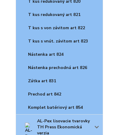
T kus redukovaný art 820
T kus redukovaný art 821
T kus s von závitom art 822
T kus s vnút. závitom art 823
Nástenka art 824
Nástenka prechodná art 826
Zátka art 831
Prechod art 842
Komplet batériový art 854
AL-Pex lisovacie tvarovky
TH Press Ekonomická
verzia