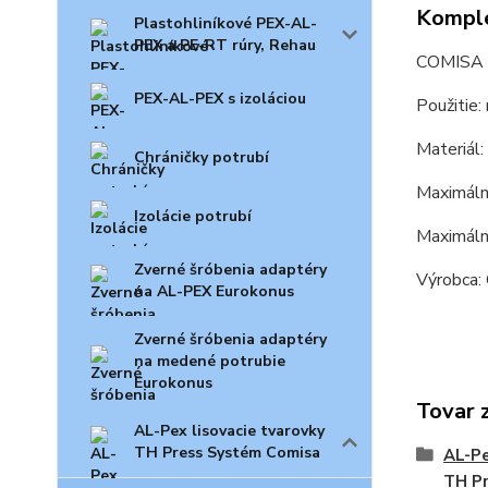
Komple
Plastohliníkové PEX-AL-
PEX a PE-RT rúry, Rehau
COMISA 
PEX-AL-PEX s izoláciou
Použitie:
Materiál
Chráničky potrubí
Maximálny
Izolácie potrubí
Maximáln
Zverné šróbenia adaptéry
Výrobca:
na AL-PEX Eurokonus
Zverné šróbenia adaptéry
na medené potrubie
Eurokonus
Tovar 
AL-Pex lisovacie tvarovky
TH Press Systém Comisa
AL-Pe
TH P