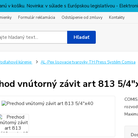
nú v košíku. Novinka: v súlade s Európskou legislatívou - Elektro
mienky
Formulár reklamácia
Odstúpenie od zmluvy
Kontakty
Hľadať
odlahové kúrenie
AL-Pex lisovacie tvarovky TH Press Systém Comisa
hod vnútorný závit art 813 5/4"
COMISA
rozvod
Maximá
Dos