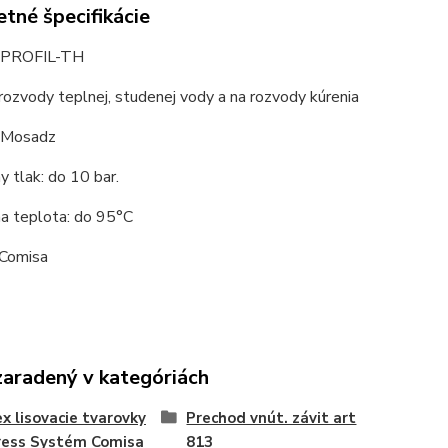
tné špecifikácie
PROFIL-TH
 rozvody teplnej, studenej vody a na rozvody kúrenia
: Mosadz
 tlak: do 10 bar.
a teplota: do 95°C
 Comisa
zaradený v kategóriách
x lisovacie tvarovky
Prechod vnút. závit art
ress Systém Comisa
813