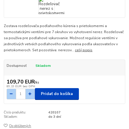
Zostava rozdeľovača podlahového kúrenia s prietokomermi a
termostatickými ventilmi pre 7 okruhov vo vyhotovení nerez. Rozdeľovač
sa používa pre podlahové vykurovanie. Možnosť regulácie ventilmi v
jednotlivých vetvách podlahového vykurovania podľa ukazovateľov v
prietokomeroch. Set pozostáva: nerezov...
celý popis
Dostupnosť
Skladom
109,70 EUR
/
ks
89,19 EUR
bez DPH
Pridať do košíka
Číslo produktu:
420107
Skladom:
do 3 dní
Do obľúbených