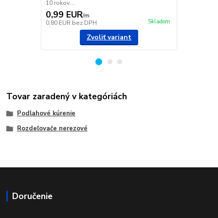
10 rokov....
10 rokov....
0,99 EUR
0,75 EU
/
m
Skladom
0,80 EUR
bez DPH
0,61 EUR
be
Zvoliť variant
Tovar zaradený v kategóriách
Podlahové kúrenie
Rozdeľovače nerezové
Doručenie