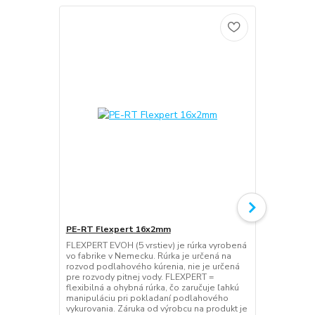
PE-RT Flexpert 16x2mm
PE-RT Flex
FLEXPERT EVOH (5 vrstiev) je rúrka vyrobená
FLEXPERT EVO
vo fabrike v Nemecku. Rúrka je určená na
vo fabrike v
rozvod podlahového kúrenia, nie je určená
rozvod podla
pre rozvody pitnej vody. FLEXPERT =
pre rozvody 
flexibilná a ohybná rúrka, čo zaručuje ľahkú
flexibilná a 
manipuláciu pri pokladaní podlahového
manipuláciu
vykurovania. Záruka od výrobcu na produkt je
vykurovania.