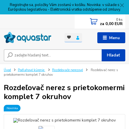
Registrujte sa, položky Vám zostanú v košíku. Novinka: v súlade s
Európskou legislatívou - Elektronická vratka odstúpenie od zmluvy.
0
ks
za
0,00 EUR
Menu
Hľadať
Úvod
Podlahové kúrenie
Rozdeľovače nerezové
Rozdeľovač nerez s
prietokomermi komplet 7 okruhov
Rozdeľovač nerez s prietokomermi
komplet 7 okruhov
Novinka