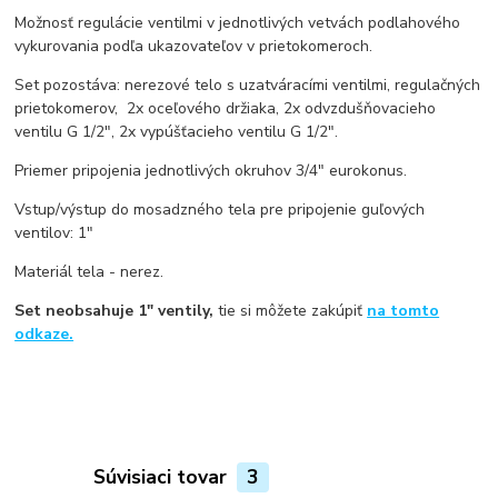
Možnosť regulácie ventilmi v jednotlivých vetvách podlahového
vykurovania podľa ukazovateľov v prietokomeroch.
Set pozostáva: nerezové telo s uzatváracími ventilmi, regulačných
prietokomerov, 2x oceľového držiaka, 2x odvzdušňovacieho
ventilu G 1/2", 2x vypúšťacieho ventilu G 1/2".
Priemer pripojenia jednotlivých okruhov 3/4" eurokonus.
Vstup/výstup do mosadzného tela pre pripojenie guľových
ventilov: 1"
Materiál tela - nerez.
Set neobsahuje 1" ventily,
tie si môžete zakúpiť
na tomto
odkaze.
Súvisiaci tovar
3