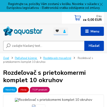
Registrujte sa, položky Vám zostanú v košíku. Novinka: v súlade s
Európskou legislatívou - Elektronická vratka odstúpenie od zmluvy.
0
ks
za
0,00 EUR
Menu
Hľadať
Úvod
Podlahové kúrenie
Rozdeľovače mosadzné
Rozdeľovač s
prietokomermi komplet 10 okruhov
Rozdeľovač s prietokomermi
komplet 10 okruhov
Novinka
Akcia
TOP produkt