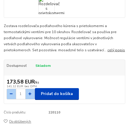
Zostava rozdeľovača podlahového kúrenia s prietokomermi a
termostatickými ventilmi pre 10 okruhov. Rozdeľovač sa používa pre
podlahové vykurovanie. Možnosť regulácie ventilmi v jednotlivých
vetvách podlahového vykurovania podľa ukazovateľov v
prietokomeroch. Set pozostáva: mosadzné telo s uzatvárací...
celý popis
Dostupnosť
Skladom
173,58 EUR
/
ks
141,12 EUR
bez DPH
Pridať do košíka
Číslo produktu:
220110
Do obľúbených