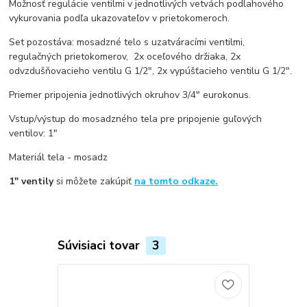
Možnosť regulácie ventilmi v jednotlivých vetvách podlahového
vykurovania podľa ukazovateľov v prietokomeroch.
Set pozostáva: mosadzné telo s uzatváracími ventilmi,
regulačných prietokomerov, 2x oceľového držiaka, 2x
odvzdušňovacieho ventilu G 1/2", 2x vypúšťacieho ventilu G 1/2".
Priemer pripojenia jednotlivých okruhov 3/4" eurokonus.
Vstup/výstup do mosadzného tela pre pripojenie guľových
ventilov: 1"
Materiál tela - mosadz
1" ventily
si môžete zakúpiť
na tomto odkaze.
Súvisiaci tovar
3