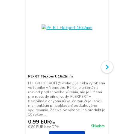
PE-RT Flexpert 16x2mm
PE-RT Flex
FLEXPERT EVOH (5 vrstiev) je rúrka vyrobená
FLEXPERT EVO
vo fabrike v Nemecku. Rúrka je určená na
vo fabrike v
rozvod podlahového kúrenia, nie je určená
rozvod podla
pre rozvody pitnej vody. FLEXPERT =
pre rozvody 
flexibilná a ohybná rúrka, čo zaručuje ľahkú
flexibilná a 
manipuláciu pri pokladaní podlahového
manipuláciu
vykurovania. Záruka od výrobcu na produkt je
vykurovania.
10 rokov....
10 rokov....
0,99 EUR
0,75 EU
/
m
Skladom
0,80 EUR
bez DPH
0,61 EUR
be