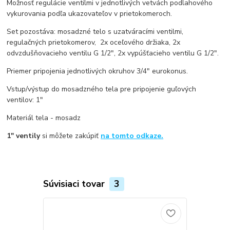
Možnosť regulácie ventilmi v jednotlivých vetvách podlahového
vykurovania podľa ukazovateľov v prietokomeroch.
Set pozostáva: mosadzné telo s uzatváracími ventilmi,
regulačných prietokomerov, 2x oceľového držiaka, 2x
odvzdušňovacieho ventilu G 1/2", 2x vypúšťacieho ventilu G 1/2".
Priemer pripojenia jednotlivých okruhov 3/4" eurokonus.
Vstup/výstup do mosadzného tela pre pripojenie guľových
ventilov: 1"
Materiál tela - mosadz
1" ventily
si môžete zakúpiť
na tomto odkaze.
Súvisiaci tovar
3