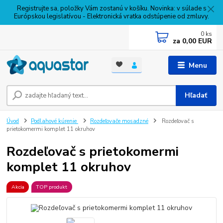
Registrujte sa, položky Vám zostanú v košíku. Novinka: v súlade s
Európskou legislatívou - Elektronická vratka odstúpenie od zmluvy.
0
ks
za
0,00 EUR
Menu
Hľadať
Úvod
Podlahové kúrenie
Rozdeľovače mosadzné
Rozdeľovač s
prietokomermi komplet 11 okruhov
Rozdeľovač s prietokomermi
komplet 11 okruhov
Akcia
TOP produkt