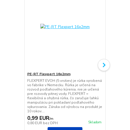
PE-RT Flexpert 16x2mm
PE-RT Flex
FLEXPERT EVOH (5 vrstiev) je rúrka vyrobená
FLEXPERT EVO
vo fabrike v Nemecku. Rúrka je určená na
vo fabrike v
rozvod podlahového kúrenia, nie je určená
rozvod podla
pre rozvody pitnej vody. FLEXPERT =
pre rozvody 
flexibilná a ohybná rúrka, čo zaručuje ľahkú
flexibilná a 
manipuláciu pri pokladaní podlahového
manipuláciu
vykurovania. Záruka od výrobcu na produkt je
vykurovania.
10 rokov....
10 rokov....
0,99 EUR
0,75 EU
/
m
Skladom
0,80 EUR
bez DPH
0,61 EUR
be