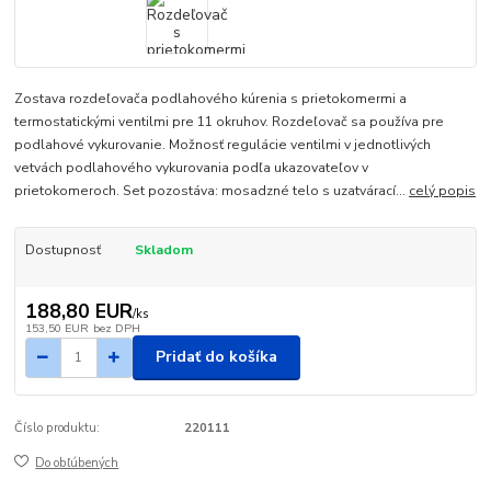
Zostava rozdeľovača podlahového kúrenia s prietokomermi a
termostatickými ventilmi pre 11 okruhov. Rozdeľovač sa používa pre
podlahové vykurovanie. Možnosť regulácie ventilmi v jednotlivých
vetvách podlahového vykurovania podľa ukazovateľov v
prietokomeroch. Set pozostáva: mosadzné telo s uzatvárací...
celý popis
Dostupnosť
Skladom
188,80 EUR
/
ks
153,50 EUR
bez DPH
Pridať do košíka
Číslo produktu:
220111
Do obľúbených