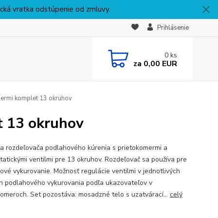
nická vratka odstúpenie od zmluvy.
Prihlásenie
0
ks
za
0,00 EUR
ermi komplet 13 okruhov
t 13 okruhov
a rozdeľovača podlahového kúrenia s prietokomermi a
tatickými ventilmi pre 13 okruhov. Rozdeľovač sa používa pre
ové vykurovanie. Možnosť regulácie ventilmi v jednotlivých
h podlahového vykurovania podľa ukazovateľov v
komeroch. Set pozostáva: mosadzné telo s uzatvárací...
celý