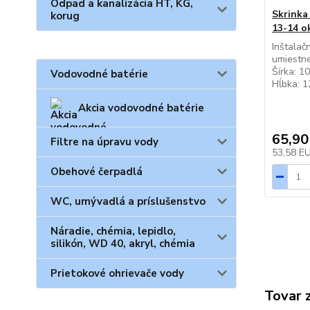
Odpad a kanalizácia HT, KG,
Skrinka
korug
13-14 o
Inštalač
umiestn
Šírka: 1
Vodovodné batérie
Hĺbka: 
Akcia vodovodné batérie
65,90
Filtre na úpravu vody
53,58 E
Obehové čerpadlá
WC, umývadlá a príslušenstvo
Náradie, chémia, lepidlo,
silikón, WD 40, akryl, chémia
Prietokové ohrievače vody
Tovar 