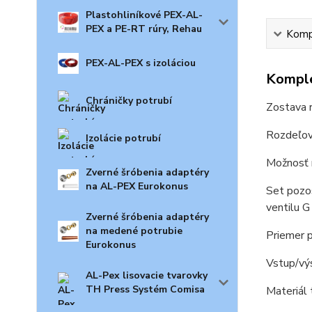
Plastohliníkové PEX-AL-
PEX a PE-RT rúry, Rehau
Kompl
PEX-AL-PEX s izoláciou
Komple
Chráničky potrubí
Zostava r
Rozdeľov
Izolácie potrubí
Možnosť r
Zverné šróbenia adaptéry
na AL-PEX Eurokonus
Set pozos
ventilu G
Zverné šróbenia adaptéry
na medené potrubie
Priemer p
Eurokonus
Vstup/výs
AL-Pex lisovacie tvarovky
TH Press Systém Comisa
Materiál 