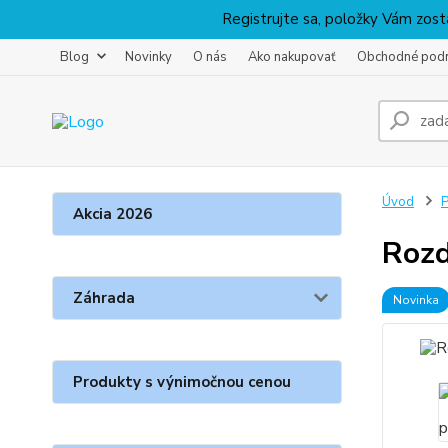
Registrujte sa, položky Vám zosta
Blog
Novinky
O nás
Ako nakupovať
Obchodné pod
Úvod
P
Akcia 2026
Rozd
Záhrada
Novinka
Produkty s výnimočnou cenou