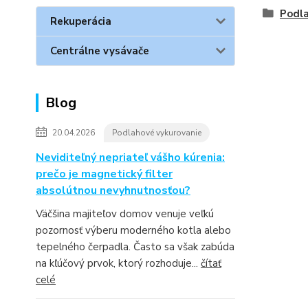
Podla
Rekuperácia
Centrálne vysávače
Blog
20.04.2026
Podlahové vykurovanie
Neviditeľný nepriateľ vášho kúrenia:
prečo je magnetický filter
absolútnou nevyhnutnosťou?
Väčšina majiteľov domov venuje veľkú
pozornosť výberu moderného kotla alebo
tepelného čerpadla. Často sa však zabúda
na kľúčový prvok, ktorý rozhoduje...
čítať
celé