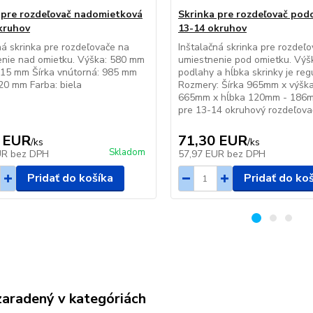
 pre rozdeľovač nadomietková
Skrinka pre rozdeľovač po
kruhov
13-14 okruhov
ná skrinka pre rozdeľovače na
Inštalačná skrinka pre rozdeľ
enie nad omietku. Výška: 580 mm
umiestnenie pod omietku. Výš
015 mm Šírka vnútorná: 985 mm
podlahy a hĺbka skrinky je reg
120 mm Farba: biela
Rozmery: Šírka 965mm x výška
665mm x hĺbka 120mm - 186
pre 13-14 okruhový rozdeľov
 EUR
71,30 EUR
/
ks
/
ks
Skladom
UR
bez DPH
57,97 EUR
bez DPH
Pridať do košíka
Pridať do ko
zaradený v kategóriách