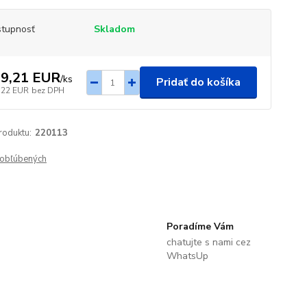
tupnosť
Skladom
9,21 EUR
/
ks
Pridať do košíka
,22 EUR
bez DPH
roduktu:
220113
obľúbených
Poradíme Vám
chatujte s nami cez
WhatsUp