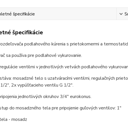
etné špecifikácie
S
tné špecifikácie
ozdeľovača podlahového kúrenia s prietokomermi a termostatick
ač sa používa pre podlahové vykurovanie.
egulácie ventilmi v jednotlivých vetvách podlahového vykurova
táva: mosadzné telo s uzatváracími ventilmi, regulačných prie
 1/2", 2x vypúšťacieho ventilu G 1/2".
ripojenia jednotlivých okruhov 3/4" eurokonus.
tup do mosadzného tela pre pripojenie guľových ventilov: 1"
tela - mosadz