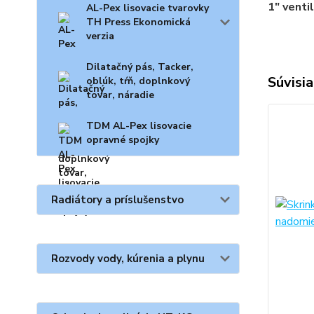
1" venti
AL-Pex lisovacie tvarovky
TH Press Ekonomická
verzia
Dilatačný pás, Tacker,
Súvisia
oblúk, tŕň, doplnkový
tovar, náradie
TDM AL-Pex lisovacie
opravné spojky
Radiátory a príslušenstvo
Rozvody vody, kúrenia a plynu