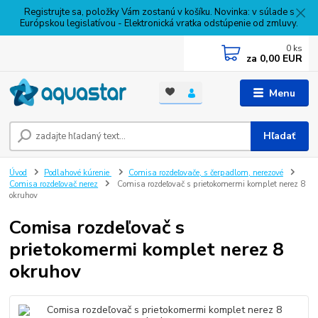
Registrujte sa, položky Vám zostanú v košíku. Novinka: v súlade s
Európskou legislatívou - Elektronická vratka odstúpenie od zmluvy.
0
ks
za
0,00 EUR
Menu
Hľadať
Úvod
Podlahové kúrenie
Comisa rozdeľovače, s čerpadlom, nerezové
Comisa rozdeľovač nerez
Comisa rozdeľovač s prietokomermi komplet nerez 8
okruhov
Comisa rozdeľovač s
prietokomermi komplet nerez 8
okruhov