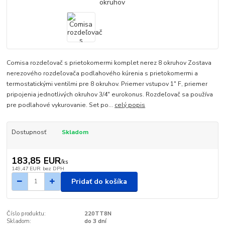
Comisa rozdeľovač s prietokomermi komplet nerez 8 okruhov Zostava
nerezového rozdeľovača podlahového kúrenia s prietokomermi a
termostatickými ventilmi pre 8 okruhov. Priemer vstupov 1" F, priemer
pripojenia jednotlivých okruhov 3/4" eurokonus. Rozdeľovač sa používa
pre podlahové vykurovanie. Set po...
celý popis
Dostupnosť
Skladom
183,85 EUR
/
ks
149,47 EUR
bez DPH
Pridať do košíka
Číslo produktu:
220TT8N
Skladom:
do 3 dní