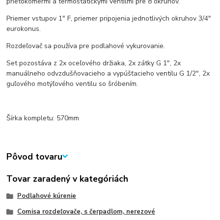
prietokomermi a termostatickými ventilmi pre 8 okruhov.
Priemer vstupov 1" F, priemer pripojenia jednotlivých okruhov 3/4"
eurokonus.
Rozdeľovač sa používa pre podlahové vykurovanie.
Set pozostáva z 2x oceľového držiaka, 2x zátky G 1", 2x
manuálneho odvzdušňovacieho a vypúšťacieho ventilu G 1/2", 2x
guľového motýľového ventilu so šróbením.
Šírka kompletu: 570mm
Pôvod tovaru
Tovar zaradený v kategóriách
Podlahové kúrenie
Comisa rozdeľovače, s čerpadlom, nerezové