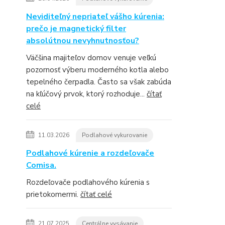
Neviditeľný nepriateľ vášho kúrenia:
prečo je magnetický filter
absolútnou nevyhnutnosťou?
Väčšina majiteľov domov venuje veľkú
pozornosť výberu moderného kotla alebo
tepelného čerpadla. Často sa však zabúda
na kľúčový prvok, ktorý rozhoduje...
čítať
celé
11.03.2026
Podlahové vykurovanie
Podlahové kúrenie a rozdeľovače
Comisa.
Rozdeľovače podlahového kúrenia s
prietokomermi.
čítať celé
21.07.2025
Centrálne vysávanie