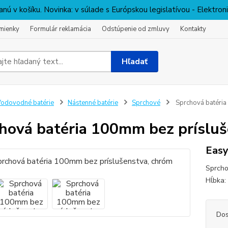
nú v košíku. Novinka: v súlade s Európskou legislatívou - Elektro
mienky
Formulár reklamácia
Odstúpenie od zmluvy
Kontakty
Hľadať
odovodné batérie
Nástenné batérie
Sprchové
Sprchová batéria
hová batéria 100mm bez prísluš
Easy
Sprcho
Hĺbka:
Dos