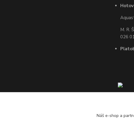
Hotov
Aquasta
M. R. 
026 01
Plato
Náš e-shop a partn