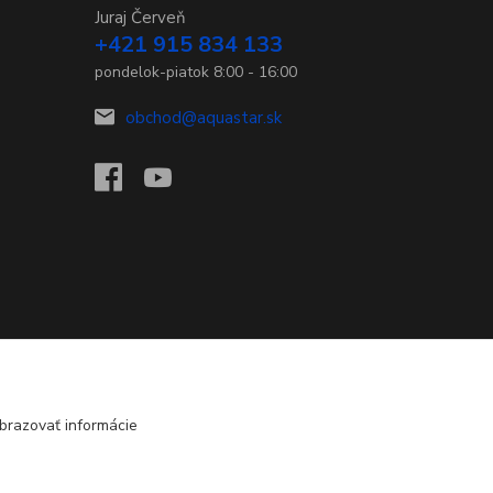
Juraj Červeň
+421 915 834 133
pondelok-piatok 8:00 - 16:00
obchod@aquastar.sk
brazovať informácie