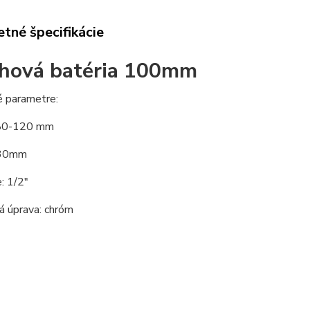
tné špecifikácie
hová batéria 100mm
é parametre:
 80-120 mm
130mm
e: 1/2"
á úprava: chróm