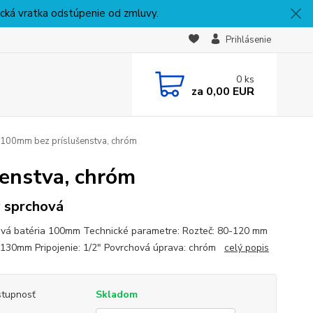
nická vratka odstúpenie od zmluvy.
Prihlásenie
0
ks
za
0,00 EUR
 100mm bez príslušenstva, chróm
enstva, chróm
 sprchová
vá batéria 100mm Technické parametre: Rozteč: 80-120 mm
 130mm Pripojenie: 1/2" Povrchová úprava: chróm
celý popis
tupnosť
Skladom