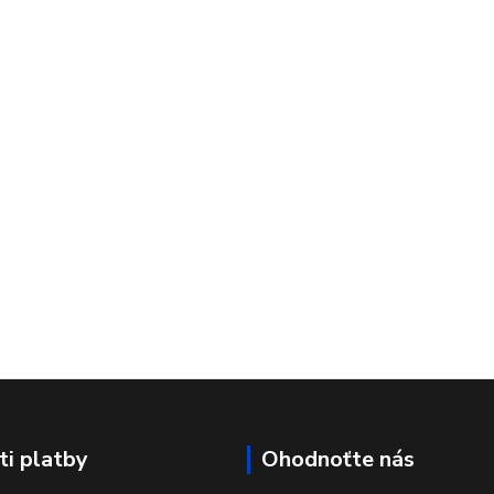
i platby
Ohodnoťte nás