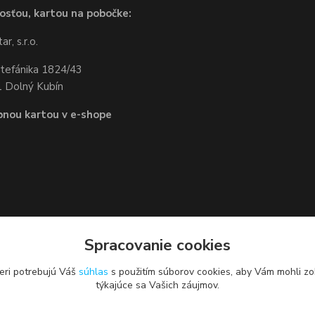
osťou, kartou na pobočke:
r, s.r.o.
Štefánika 1824/43
 Dolný Kubín
bnou kartou v e-shope
Spracovanie cookies
eri potrebujú Váš
súhlas
s použitím súborov cookies, aby Vám mohli zo
týkajúce sa Vašich záujmov.