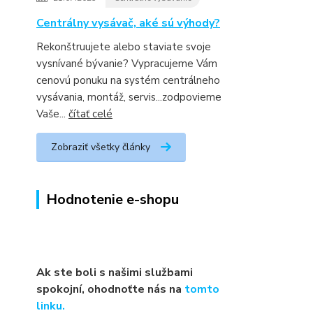
Centrálny vysávač, aké sú výhody?
Rekonštruujete alebo staviate svoje
vysnívané bývanie? Vypracujeme Vám
cenovú ponuku na systém centrálneho
vysávania, montáž, servis...zodpovieme
Vaše...
čítať celé
Zobraziť všetky články
Hodnotenie e-shopu
Ak ste boli s našimi službami
spokojní, ohodnoťte nás na
tomto
linku.