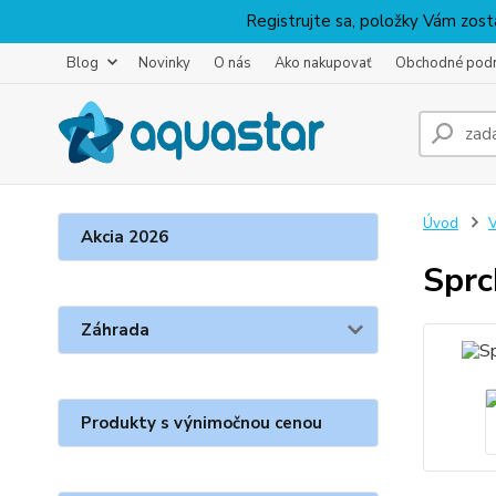
Registrujte sa, položky Vám zosta
Blog
Novinky
O nás
Ako nakupovať
Obchodné pod
Úvod
V
Akcia 2026
Sprc
Záhrada
Produkty s výnimočnou cenou