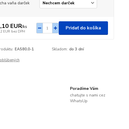
cha vaňa darček
,10 EUR
/
ks
Pridať do košíka
22 EUR
bez DPH
roduktu:
EA580.0-1
Skladom:
do 3 dní
obľúbených
Poradíme Vám
chatujte s nami cez
WhatsUp