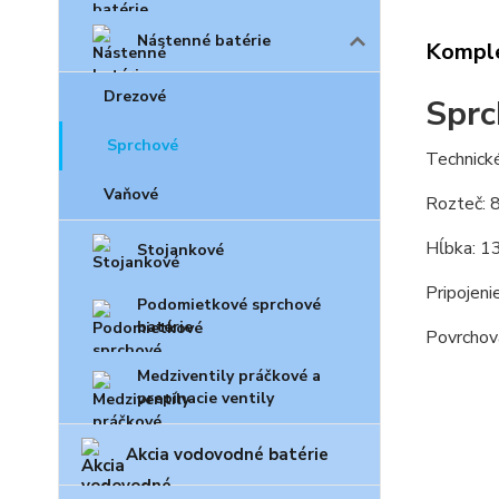
Nástenné batérie
Komple
Drezové
Sprc
Sprchové
Technick
Vaňové
Rozteč:
Hĺbka: 
Stojankové
Pripojeni
Podomietkové sprchové
batérie
Povrchov
Medziventily práčkové a
prepínacie ventily
Akcia vodovodné batérie