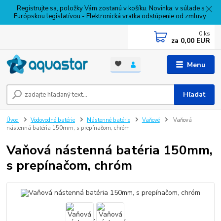
Registrujte sa, položky Vám zostanú v košíku. Novinka: v súlade s
Európskou legislatívou - Elektronická vratka odstúpenie od zmluvy.
0
ks
za
0,00 EUR
Menu
Hľadať
Úvod
Vodovodné batérie
Nástenné batérie
Vaňové
Vaňová
nástenná batéria 150mm, s prepínačom, chróm
Vaňová nástenná batéria 150mm,
s prepínačom, chróm