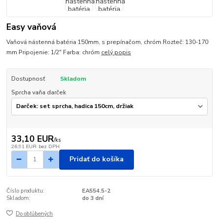
Easy vaňová
Vaňová nástenná batéria 150mm, s prepínačom, chróm Rozteč: 130-170
mm Pripojenie: 1/2" Farba: chróm
celý popis
Dostupnosť
Skladom
Sprcha vaňa darček
33,10 EUR
/
ks
26,91 EUR
bez DPH
Pridať do košíka
Číslo produktu:
EA554.5-2
Skladom:
do 3 dní
Do obľúbených