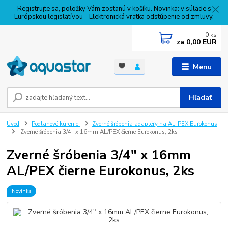
Registrujte sa, položky Vám zostanú v košíku. Novinka: v súlade s
Európskou legislatívou - Elektronická vratka odstúpenie od zmluvy.
0
ks
za
0,00 EUR
Menu
Hľadať
Úvod
Podlahové kúrenie
Zverné šróbenia adaptéry na AL-PEX Eurokonus
Zverné šróbenia 3/4" x 16mm AL/PEX čierne Eurokonus, 2ks
Zverné šróbenia 3/4" x 16mm
AL/PEX čierne Eurokonus, 2ks
Novinka