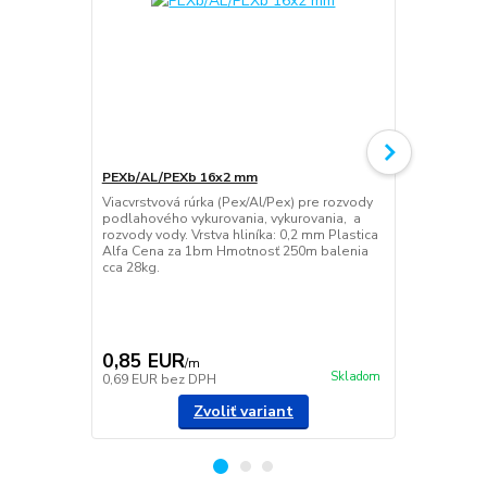
PEXb/AL/PEXb 16x2 mm
Kúpeľňový r
rebríkový r
Viacvrstvová rúrka (Pex/Al/Pex) pre rozvody
podlahového vykurovania, vykurovania, a
Rebríkový ra
rozvody vody. Vrstva hliníka: 0,2 mm Plastica
WC. Používa 
Alfa Cena za 1bm Hmotnosť 250m balenia
uterákov, ob
cca 28kg.
elektrickou 
vykurovacej 
kde nie je t
použití T-kus
vykurovacej s
0,85 EUR
84,25 E
/
m
Skladom
0,69 EUR
bez DPH
68,50 EUR
b
Zvoliť variant