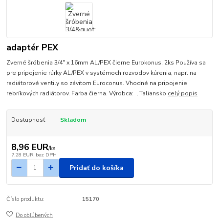
adaptér PEX
Zverné šróbenia 3/4" x 16mm AL/PEX čierne Eurokonus, 2ks Používa sa
pre pripojenie rúrky AL/PEX v systémoch rozvodov kúrenia, napr. na
radiátorové ventily so závitom Euroconus. Vhodné na pripojenie
rebríkových radiátorov. Farba čierna. Výrobca: , Taliansko
celý popis
Dostupnosť
Skladom
8,96 EUR
/
ks
7,28 EUR
bez DPH
Pridať do košíka
Číslo produktu:
15170
Do obľúbených