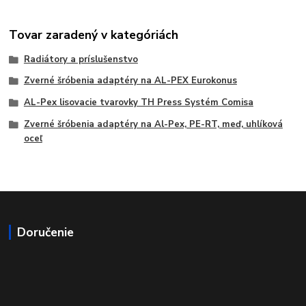
Tovar zaradený v kategóriách
Radiátory a príslušenstvo
Zverné šróbenia adaptéry na AL-PEX Eurokonus
AL-Pex lisovacie tvarovky TH Press Systém Comisa
Zverné šróbenia adaptéry na Al-Pex, PE-RT, meď, uhlíková
oceľ
Doručenie