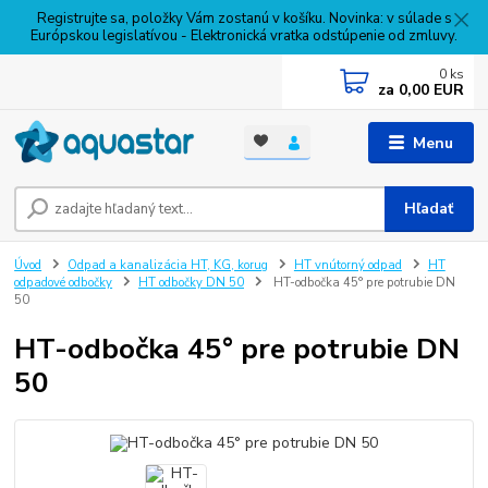
Registrujte sa, položky Vám zostanú v košíku. Novinka: v súlade s
Európskou legislatívou - Elektronická vratka odstúpenie od zmluvy.
0
ks
za
0,00 EUR
Menu
Hľadať
Úvod
Odpad a kanalizácia HT, KG, korug
HT vnútorný odpad
HT
odpadové odbočky
HT odbočky DN 50
HT-odbočka 45° pre potrubie DN
50
HT-odbočka 45° pre potrubie DN
50