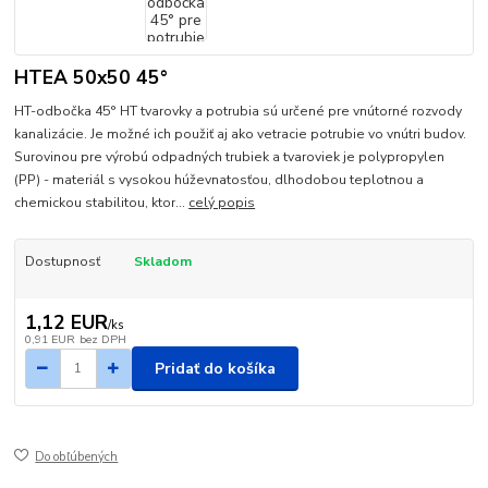
HTEA 50x50 45°
HT-odbočka 45° HT tvarovky a potrubia sú určené pre vnútorné rozvody
kanalizácie. Je možné ich použiť aj ako vetracie potrubie vo vnútri budov.
Surovinou pre výrobú odpadných trubiek a tvaroviek je polypropylen
(PP) - materiál s vysokou húževnatosťou, dlhodobou teplotnou a
chemickou stabilitou, ktor...
celý popis
Dostupnosť
Skladom
1,12 EUR
/
ks
0,91 EUR
bez DPH
Pridať do košíka
Do obľúbených