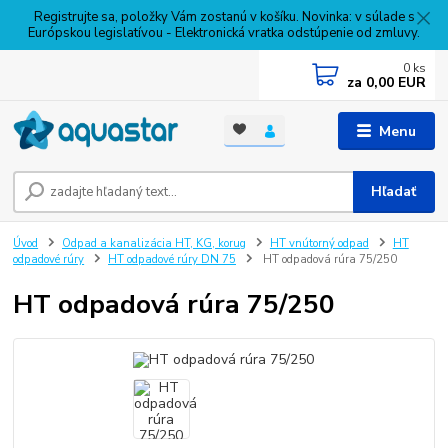
Registrujte sa, položky Vám zostanú v košíku. Novinka: v súlade s
Európskou legislatívou - Elektronická vratka odstúpenie od zmluvy.
0
ks
za
0,00 EUR
Menu
Hľadať
Úvod
Odpad a kanalizácia HT, KG, korug
HT vnútorný odpad
HT
odpadové rúry
HT odpadové rúry DN 75
HT odpadová rúra 75/250
HT odpadová rúra 75/250