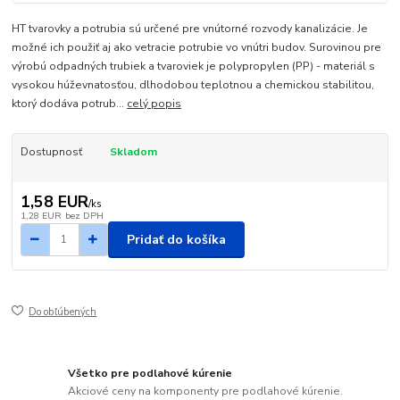
HT tvarovky a potrubia sú určené pre vnútorné rozvody kanalizácie. Je
možné ich použiť aj ako vetracie potrubie vo vnútri budov. Surovinou pre
výrobú odpadných trubiek a tvaroviek je polypropylen (PP) - materiál s
vysokou húževnatosťou, dlhodobou teplotnou a chemickou stabilitou,
ktorý dodáva potrub...
celý popis
Dostupnosť
Skladom
1,58 EUR
/
ks
1,28 EUR
bez DPH
Pridať do košíka
Do obľúbených
Všetko pre podlahové kúrenie
Akciové ceny na komponenty pre podlahové kúrenie.