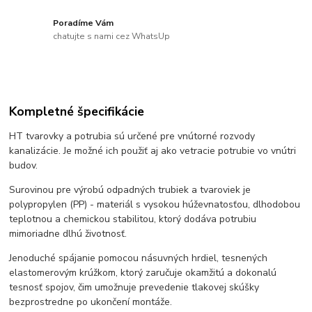
Poradíme Vám
chatujte s nami cez WhatsUp
Kompletné špecifikácie
HT tvarovky a potrubia sú určené pre vnútorné rozvody
kanalizácie. Je možné ich použiť aj ako vetracie potrubie vo vnútri
budov.
Surovinou pre výrobú odpadných trubiek a tvaroviek je
polypropylen (PP) - materiál s vysokou húževnatosťou, dlhodobou
teplotnou a chemickou stabilitou, ktorý dodáva potrubiu
mimoriadne dlhú životnosť.
Jenoduché spájanie pomocou násuvných hrdiel, tesnených
elastomerovým krúžkom, ktorý zaručuje okamžitú a dokonalú
tesnosť spojov, čim umožnuje prevedenie tlakovej skúšky
bezprostredne po ukončení montáže.