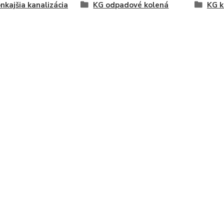
nkajšia kanalizácia
KG odpadové kolená
KG k