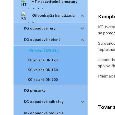
HT nastaviteľné armatúry
KG vonkajšia kanalizácia
Komple
KG tvarov
KG odpadové rúry
sa pomoco
KG odpadové kolená
Surovinou
teplotnou
KG kolená DN 110
Jenoduch
KG kolená DN 125
spojov, č
KG kolená DN 160
Priemer:
KG kolená DN 200
KG presuvky
KG odpadové odbočky
Tovar 
KG odpadové redukcie