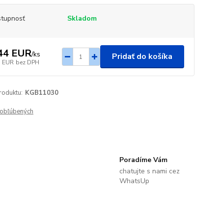
tupnosť
Skladom
44 EUR
/
ks
Pridať do košíka
7 EUR
bez DPH
roduktu:
KGB11030
obľúbených
Poradíme Vám
chatujte s nami cez
WhatsUp