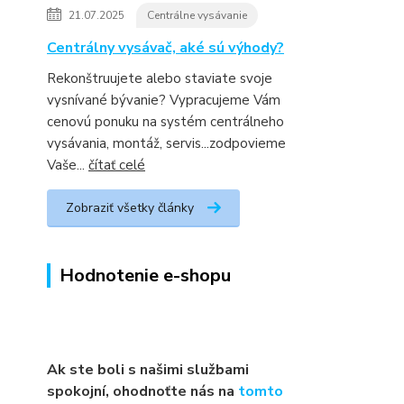
21.07.2025
Centrálne vysávanie
Centrálny vysávač, aké sú výhody?
Rekonštruujete alebo staviate svoje
vysnívané bývanie? Vypracujeme Vám
cenovú ponuku na systém centrálneho
vysávania, montáž, servis...zodpovieme
Vaše...
čítať celé
Zobraziť všetky články
Hodnotenie e-shopu
Ak ste boli s našimi službami
spokojní, ohodnoťte nás na
tomto