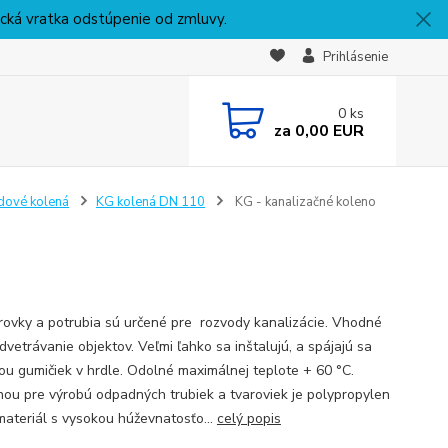
nická vratka odstúpenie od zmluvy.
Prihlásenie
0
ks
za
0,00 EUR
dové kolená
KG kolená DN 110
KG - kanalizačné koleno
rovky a potrubia sú určené pre rozvody kanalizácie. Vhodné
dvetrávanie objektov. Veľmi ľahko sa inštalujú, a spájajú sa
u gumičiek v hrdle. Odolné maximálnej teplote + 60 °C.
nou pre výrobú odpadných trubiek a tvaroviek je polypropylen
 materiál s vysokou húževnatosťo...
celý popis