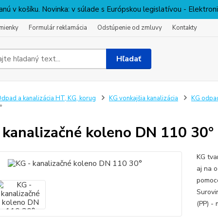
nú v košíku. Novinka: v súlade s Európskou legislatívou - Elektro
mienky
Formulár reklamácia
Odstúpenie od zmluvy
Kontakty
Hľadať
dpad a kanalizácia HT, KG, korug
KG vonkajšia kanalizácia
KG odpa
°
 kanalizačné koleno DN 110 30°
KG tva
aj na o
pomoco
Surovi
(PP) -