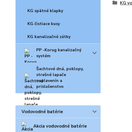
KG vo
KG spätné klapky
KG čistiace kusy
KG kanalizačné zátky
PP -Korug kanalizačný
systém
Šachtové dná, poklopy,
strešné lapače
naplavenín a
príslušenstvo
Vodovodné batérie
Akcia vodovodné batérie