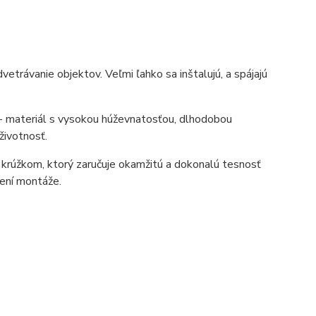
etrávanie objektov. Veľmi ľahko sa inštalujú, a spájajú
 - materiál s vysokou húževnatosťou, dlhodobou
životnosť.
krúžkom, ktorý zaručuje okamžitú a dokonalú tesnosť
ení montáže.