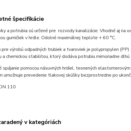
tné špecifikácie
ky a potrubia sú určené pre rozvody kanalizácie. Vhodné aj na odv
u gumičiek v hrdle. Odolné maximálnej teplote + 60 °C.
 pre výrobú odpadných trubiek a tvaroviek je polypropylen (PP)
 a chemickou stabilitou, ktorý dodáva potrubiu mimoriadne dlhú 
é spájanie pomocou násuvných hrdiel, tesnených elastomerovým 
im umožnuje prevedenie tlakovej skúšky bezprostredne po ukonč
 DN 110
zaradený v kategóriách