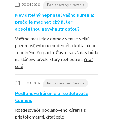
20.04.2026
Podlahové vykurovanie
Neviditeľný nepriateľ vášho kúrenia:
prečo je magnetický filter
absolútnou nevyhnutnosťou?
Väčšina majiteľov domov venuje veľkú
pozornosť výberu moderného kotla alebo
tepelného čerpadla. Často sa však zabúda
na kľúčový prvok, ktorý rozhoduje...
čítať
celé
11.03.2026
Podlahové vykurovanie
Podlahové kúrenie a rozdeľovače
Comisa.
Rozdeľovače podlahového kúrenia s
prietokomermi.
čítať celé