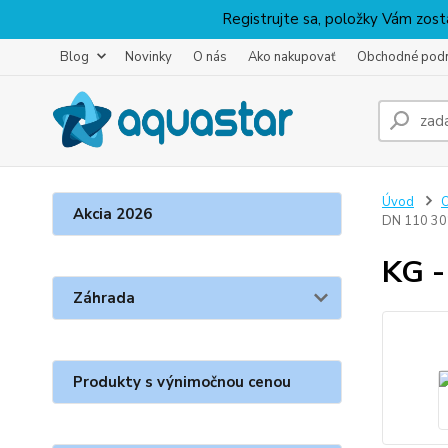
Registrujte sa, položky Vám zosta
Blog
Novinky
O nás
Ako nakupovať
Obchodné pod
Úvod
O
Akcia 2026
DN 110 30
KG -
Záhrada
Produkty s výnimočnou cenou