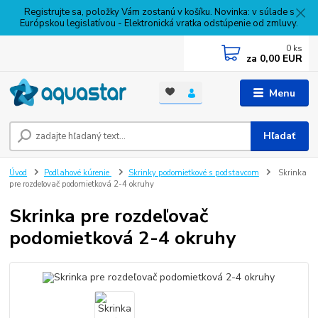
Registrujte sa, položky Vám zostanú v košíku. Novinka: v súlade s
Európskou legislatívou - Elektronická vratka odstúpenie od zmluvy.
0
ks
za
0,00 EUR
Menu
Hľadať
Úvod
Podlahové kúrenie
Skrinky podomietkové s podstavcom
Skrinka
pre rozdeľovač podomietková 2-4 okruhy
Skrinka pre rozdeľovač
podomietková 2-4 okruhy