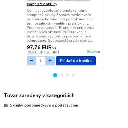
komplet 2 okruhy
komplet 3 o
Comisa rozdeľovač s prietokomermi
Comisa rozd
komplet 2 okruhy Zostava rozdeľovača
komplet 3 o
podlahového kúrenia s prietokomermi a
podlahového
termostatickými ventilmi pre 2 okruhy.
termostatický
Priemer vstupov 1" F, priemer pripojenia
Priemer vstu
jednotlivých okruhov 3/4" eurokonus.
jednotlivých
Rozdeľovač sa používa pre podlahové
Rozdeľovač 
vykurovanie. Set pozostáva z 2x oceľov...
vykurovanie.
97,76 EUR
116,74 
/
ks
Skladom
79,48 EUR
bez DPH
94,91 EUR
b
Pridať do košíka
Tovar zaradený v kategóriách
Skrinky podomietkové s podstavcom