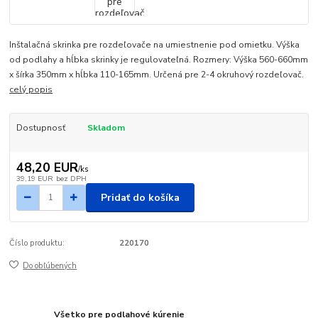
Inštalačná skrinka pre rozdeľovače na umiestnenie pod omietku. Výška
od podlahy a hĺbka skrinky je regulovateľná. Rozmery: Výška 560-660mm
x šírka 350mm x hĺbka 110-165mm. Určená pre 2-4 okruhový rozdeľovač.
celý popis
Dostupnosť
Skladom
48,20 EUR
/
ks
39,19 EUR
bez DPH
Pridať do košíka
Číslo produktu:
220170
Do obľúbených
Všetko pre podlahové kúrenie