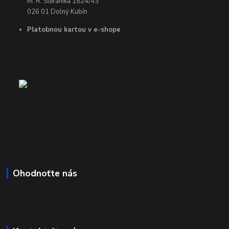
M. R. Štefánika 1824/43
026 01 Dolný Kubín
Platobnou kartou v e-shope
Ohodnoťte nás