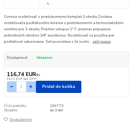
Comisa rozdeľovač s prietokomermi komplet 3 okruhy Zostava
rozdeľovača podlahového kúrenia s prietokomermi a termostatickými
ventilmi pre 3 okruhy. Priemer vstupov 1" F, priemer pripojenia
jednotlivých okruhov 3/4" eurokonus. Rozdeľovač sa používa pre
podlahové vykurovanie. Set pozostáva z 2x oceľo...
celý popis
Dostupnosť
Skladom
116,74 EUR
/
ks
94,91 EUR
bez DPH
Pridať do košíka
Číslo produktu:
220TT3
Skladom:
do 3 dní
Do obľúbených