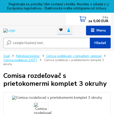
Registrujte sa, položky Vám zostanú v košíku. Novinka: v súlade s
Európskou legislatívou - Elektronická vratka odstúpenie od zmluvy.
0
ks
za
0,00 EUR
Menu
Hľadať
Úvod
Podlahové kúrenie
Comisa rozdeľovače, s čerpadlom, nerezové
Comisa rozdeľovač 220TT
Comisa rozdeľovač s prietokomermi komplet 3
okruhy
Comisa rozdeľovač s
prietokomermi komplet 3 okruhy