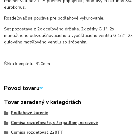
Priemer vstupov 1" F, priemer pripojenia jednotlivých okruhov 3/4"
eurokonus.
Rozdeľovač sa používa pre podlahové vykurovanie.
Set pozostáva z 2x oceľového držiaka, 2x zátky G 1", 2x
manuálneho odvzdušňovacieho a vypúšťacieho ventilu G 1/2", 2x
guľového motýľového ventilu so šróbením.
Šírka kompletu: 320mm
Pôvod tovaru
Tovar zaradený v kategóriách
Podlahové kúrenie
Comisa rozdeľovače, s čerpadlom, nerezové
Comisa rozdeľovač 220TT