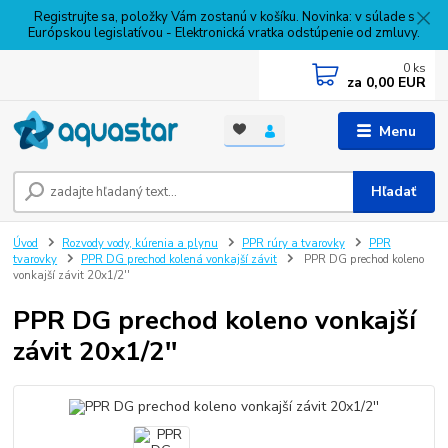
Registrujte sa, položky Vám zostanú v košíku. Novinka: v súlade s
Európskou legislatívou - Elektronická vratka odstúpenie od zmluvy.
0
ks
za
0,00 EUR
Menu
Hľadať
Úvod
Rozvody vody, kúrenia a plynu
PPR rúry a tvarovky
PPR
tvarovky
PPR DG prechod kolená vonkajší závit
PPR DG prechod koleno
vonkajší závit 20x1/2''
PPR DG prechod koleno vonkajší
závit 20x1/2''