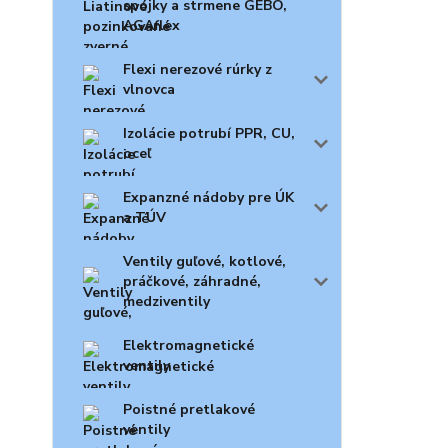
spojky a strmene GEBO,
AGAflex
Flexi nerezové rúrky z
vlnovca
Izolácie potrubí PPR, CU,
oceľ
Expanzné nádoby pre ÚK
a TÚV
Ventily guľové, kotlové,
práčkové, záhradné,
medziventily
Elektromagnetické
ventily
Poistné pretlakové
ventily