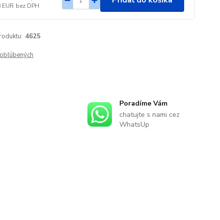
Pridať do košíka
8 EUR
bez DPH
roduktu:
4625
obľúbených
Poradíme Vám
chatujte s nami cez
WhatsUp