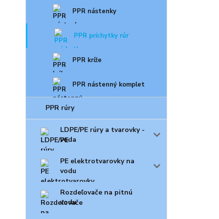
PPR nástenky
PPR príchytky rúr
PPR kríže
PPR nástenný komplet
PPR rúry
LDPE/PE rúry a tvarovky -
voda
PE elektrotvarovky na
vodu
Rozdeľovače na pitnú
vodu