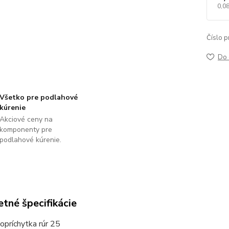
0,0
Číslo p
Do 
Všetko pre podlahové
kúrenie
Akciové ceny na
komponenty pre
podlahové kúrenie.
tné špecifikácie
opríchytka rúr 25