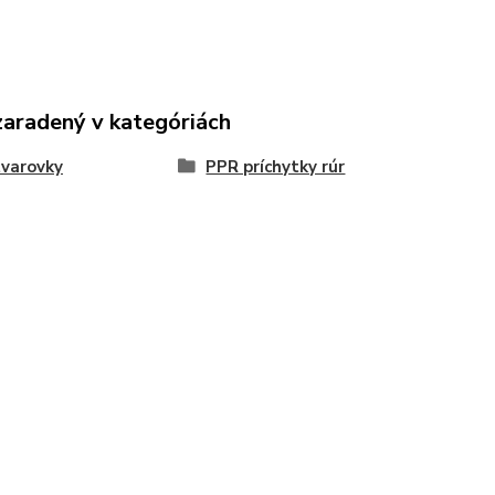
zaradený v kategóriách
varovky
PPR príchytky rúr