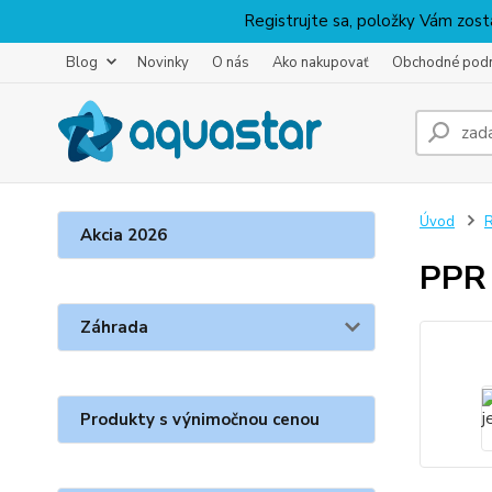
Registrujte sa, položky Vám zosta
Blog
Novinky
O nás
Ako nakupovať
Obchodné pod
Úvod
R
Akcia 2026
PPR 
Záhrada
Produkty s výnimočnou cenou