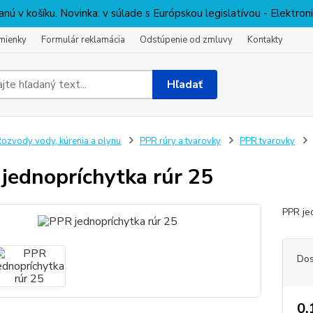
nú v košíku. Novinka: v súlade s Európskou legislatívou - Elektro
mienky
Formulár reklamácia
Odstúpenie od zmluvy
Kontakty
Hľadať
ozvody vody, kúrenia a plynu
PPR rúry a tvarovky
PPR tvarovky
jednopríchytka rúr 25
PPR je
Dos
0,