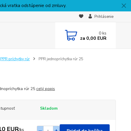
nická vratka odstúpenie od zmluvy.
Prihlásenie
0
ks
za
0,00 EUR
PPR príchytky rúr
PPR jednopríchytka rúr 25
dnopríchytka rúr 25
celý popis
tupnosť
Skladom
10 EUR
/
ks