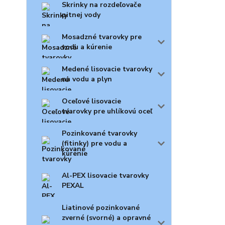
Skrinky na rozdeľovače
pitnej vody
Mosadzné tvarovky pre
vodu a kúrenie
Medené lisovacie tvarovky
na vodu a plyn
Oceľové lisovacie
tvarovky pre uhlíkovú oceľ
Pozinkované tvarovky
(fitinky) pre vodu a
kúrenie
Al-PEX lisovacie tvarovky
PEXAL
Liatinové pozinkované
zverné (svorné) a opravné