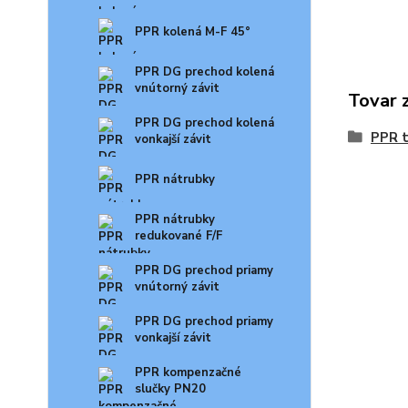
PPR kolená M-F 45°
PPR DG prechod kolená
vnútorný závit
Tovar 
PPR DG prechod kolená
PPR t
vonkajší závit
PPR nátrubky
PPR nátrubky
redukované F/F
PPR DG prechod priamy
vnútorný závit
PPR DG prechod priamy
vonkajší závit
PPR kompenzačné
slučky PN20