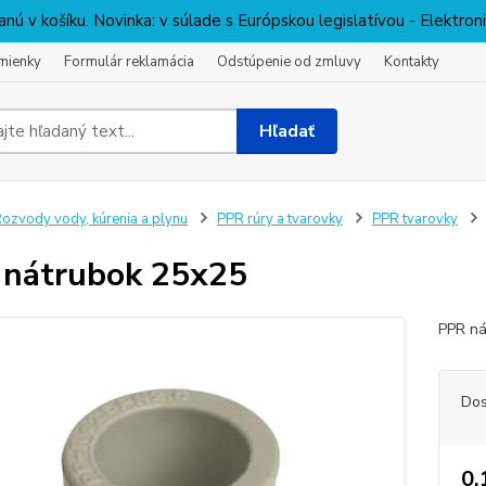
nú v košíku. Novinka: v súlade s Európskou legislatívou - Elektro
mienky
Formulár reklamácia
Odstúpenie od zmluvy
Kontakty
Hľadať
ozvody vody, kúrenia a plynu
PPR rúry a tvarovky
PPR tvarovky
nátrubok 25x25
PPR n
Dos
0,