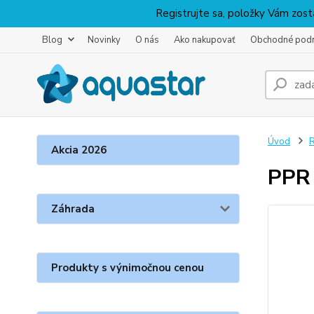
Registrujte sa, položky Vám zosta
Blog
Novinky
O nás
Ako nakupovať
Obchodné pod
Úvod
R
Akcia 2026
PPR 
Záhrada
Produkty s výnimočnou cenou