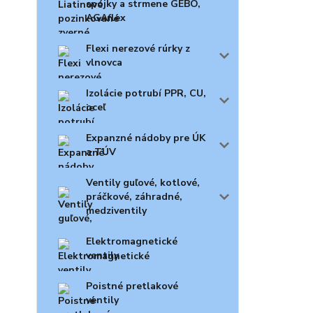
spojky a strmene GEBO,
AGAflex
Flexi nerezové rúrky z
vlnovca
Izolácie potrubí PPR, CU,
oceľ
Expanzné nádoby pre ÚK
a TÚV
Ventily guľové, kotlové,
práčkové, záhradné,
medziventily
Elektromagnetické
ventily
Poistné pretlakové
ventily