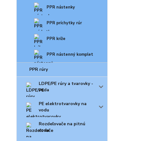
PPR nástenky
PPR príchytky rúr
PPR kríže
PPR nástenný komplet
PPR rúry
LDPE/PE rúry a tvarovky -
voda
PE elektrotvarovky na
vodu
Rozdeľovače na pitnú
vodu