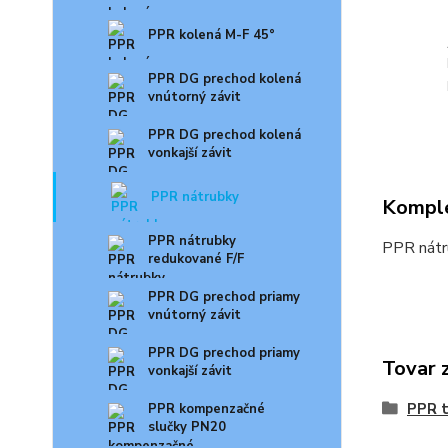
PPR kolená M-F 45°
PPR DG prechod kolená
vnútorný závit
PPR DG prechod kolená
vonkajší závit
PPR nátrubky
Komple
PPR nátrubky
PPR nát
redukované F/F
PPR DG prechod priamy
vnútorný závit
PPR DG prechod priamy
Tovar 
vonkajší závit
PPR t
PPR kompenzačné
slučky PN20