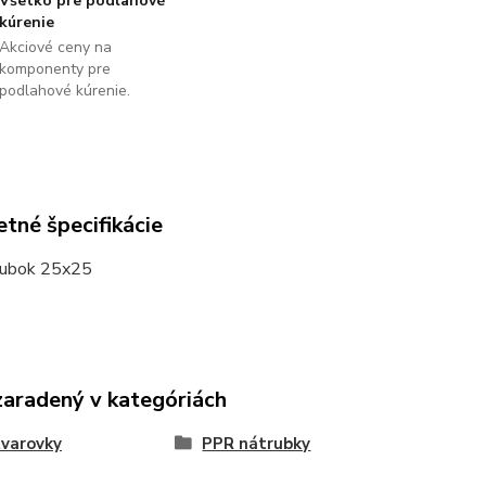
Všetko pre podlahové
kúrenie
Akciové ceny na
komponenty pre
podlahové kúrenie.
tné špecifikácie
rubok 25x25
zaradený v kategóriách
varovky
PPR nátrubky