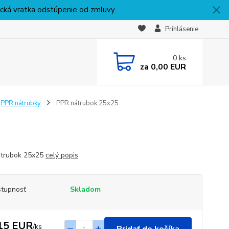
nická vratka odstúpenie od zmluvy.
Prihlásenie
0
ks
za
0,00 EUR
PPR nátrubky
PPR nátrubok 25x25
átrubok 25x25
celý popis
tupnosť
Skladom
15 EUR
/
ks