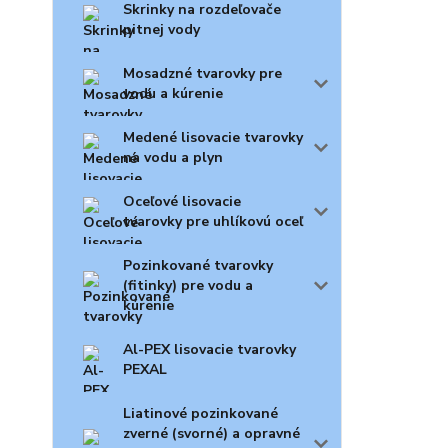
Skrinky na rozdeľovače
pitnej vody
Mosadzné tvarovky pre
vodu a kúrenie
Medené lisovacie tvarovky
na vodu a plyn
Oceľové lisovacie
tvarovky pre uhlíkovú oceľ
Pozinkované tvarovky
(fitinky) pre vodu a
kúrenie
Al-PEX lisovacie tvarovky
PEXAL
Liatinové pozinkované
zverné (svorné) a opravné