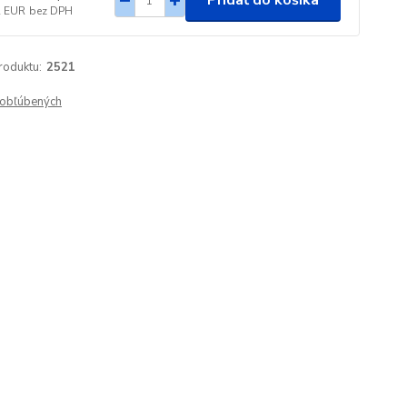
Pridať do košíka
2 EUR
bez DPH
roduktu:
2521
obľúbených