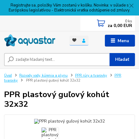
Registrujte sa, položky Vám zostanú v košíku. Novinka: v súlade s
Európskou legislatívou - Elektronická vratka odstúpenie od zmluvy.
0
ks
za
0,00 EUR
Menu
Hľadať
Úvod
Rozvody vody, kúrenia a plynu
PPR rúry a tvarovky
PPR
tvarovky
PPR plastový guľový kohút 32x32
PPR plastový guľový kohút
32x32