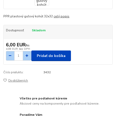
PPR plastový guľový kohút 32x32
celý popis
Dostupnosť
Skladom
6,00 EUR
/
ks
4,88 EUR
bez DPH
Pridať do košíka
Číslo produktu:
3432
Do obľúbených
Všetko pre podlahové kúrenie
Akciové ceny na komponenty pre podlahové kúrenie.
Poradíme Vám