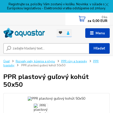
Registrujte sa, položky Vám zostanú v košíku. Novinka: v súlade s
Európskou legislatívou - Elektronická vratka odstúpenie od zmluvy.
0
ks
za
0,00 EUR
Menu
Hľadať
Úvod
Rozvody vody, kúrenia a plynu
PPR rúry a tvarovky
PPR
tvarovky
PPR plastový guľový kohút 50x50
PPR plastový guľový kohút
50x50