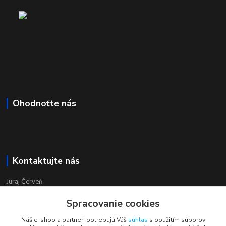
Ohodnoťte nás
Kontaktujte nás
Juraj Červeň
+421 915 834 133
Spracovanie cookies
pondelok-piatok 8:00 - 16:00
Náš e-shop a partneri potrebujú Váš
súhlas
s použitím súborov
obchod@aquastar.sk