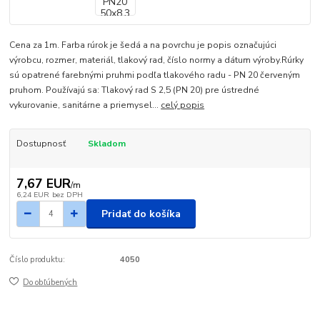
Cena za 1m. Farba rúrok je šedá a na povrchu je popis označujúci
výrobcu, rozmer, materiál, tlakový rad, číslo normy a dátum výroby.Rúrky
sú opatrené farebnými pruhmi podľa tlakového radu - PN 20 červeným
pruhom. Používajú sa: Tlakový rad S 2,5 (PN 20) pre ústredné
vykurovanie, sanitárne a priemysel...
celý popis
Dostupnosť
Skladom
7,67 EUR
/
m
6,24 EUR
bez DPH
Pridať do košíka
Číslo produktu:
4050
Do obľúbených