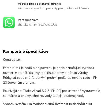
Všetko pre podlahové kúrenie
Akciové ceny na komponenty pre podlahové kúrenie.
Poradíme Vám
chatujte s nami cez WhatsUp
Kompletné špecifikácie
Cena za 1m.
Farba rúrok je šedá a na povrchu je popis označujúci výrobcu,
rozmer, materiál, tlakový rad, číslo normy a dátum výroby.
Rúrky sú opatrené farebnými pruhmi podľa tlakového radu - PN
20 červeným pruhom.
Používajú sa: Tlakový rad S 2,5 (PN 20) pre ústredné vykurovanie,
sanitárne a priemyselné rozvody teplej i studenej vody
Výhody systému: mimoriadne dlhá životnosť nedochádza ku