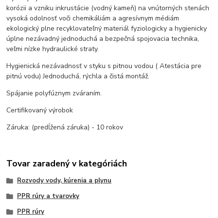
korózii a vzniku inkrustácie (vodný kameň) na vnútorných stenách
vysoká odolnosť voči chemikáliám a agresívnym médiám
ekologický plne recyklovateľný materiál fyziologicky a hygienicky
úplne nezávadný jednoduchá a bezpečná spojovacia technika,
veľmi nízke hydraulické straty.
Hygienická nezávadnosť v styku s pitnou vodou ( Atestácia pre
pitnú vodu) Jednoduchá, rýchla a čistá montáž.
Spájanie polyfúznym zváraním.
Certifikovaný výrobok
Záruka: (predĺžená záruka) - 10 rokov
Tovar zaradený v kategóriách
Rozvody vody, kúrenia a plynu
PPR rúry a tvarovky
PPR rúry