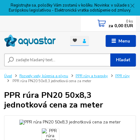
Registrujte sa, položky Vám zostanú v košíku. Novinka: v súlade s
Európskou legislatívou - Elektronická vratka odstúpenie od zmluvy.
0
ks
za
0,00 EUR
Menu
Hľadať
Úvod
Rozvody vody, kúrenia a plynu
PPR rúry a tvarovky
PPR rúry
PPR rúra PN20 50x8,3 jednotková cena za meter
PPR rúra PN20 50x8,3
jednotková cena za meter