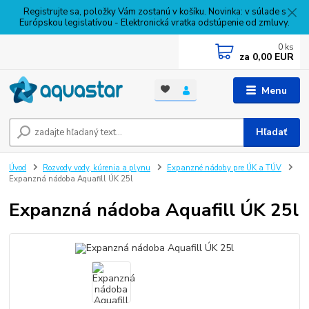
Registrujte sa, položky Vám zostanú v košíku. Novinka: v súlade s
Európskou legislatívou - Elektronická vratka odstúpenie od zmluvy.
0
ks
za
0,00 EUR
Menu
Hľadať
Úvod
Rozvody vody, kúrenia a plynu
Expanzné nádoby pre ÚK a TÚV
Expanzná nádoba Aquafill ÚK 25l
Expanzná nádoba Aquafill ÚK 25l