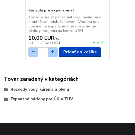
Konzola pre expanzomat
Konzola pre expanzomat regulovateľná s
montážnym príslušenstvom. Vhodná pre
upevnenie expanzomatov s priemerom
závitu pripojenia na konzolu 3/4.
10,00 EUR
/
ks
Skladom
8,13 EUR
bez DPH
Pridať do košíka
Tovar zaradený v kategóriách
Rozvody vody, kúrenia a plynu
Expanzné nádoby pre ÚK a TÚV