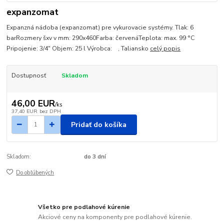
expanzomat
Expanzná nádoba (expanzomat) pre vykurovacie systémy. Tlak: 6
barRozmery šxv v mm: 290x460Farba: červenáTeplota: max. 99 °C
Pripojenie: 3/4" Objem: 25 l Výrobca: , Taliansko
celý popis
Dostupnosť
Skladom
46,00 EUR
/
ks
37,40 EUR
bez DPH
Pridať do košíka
Skladom:
do 3 dní
Do obľúbených
Všetko pre podlahové kúrenie
Akciové ceny na komponenty pre podlahové kúrenie.