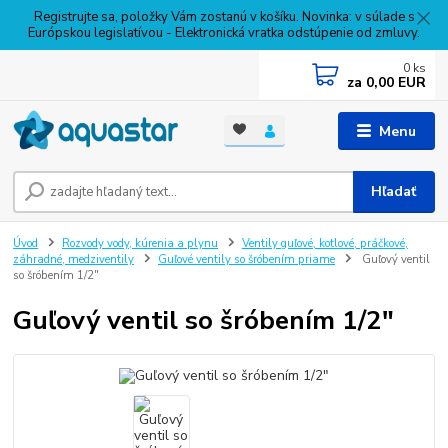
Registrujte sa, položky Vám zostanú v košíku. Novinka: v súlade s
Európskou legislatívou - Elektronická vratka odstúpenie od zmluvy.
0
ks
za
0,00 EUR
Menu
Hľadať
Úvod
Rozvody vody, kúrenia a plynu
Ventily guľové, kotlové, práčkové,
záhradné, medziventily
Guľové ventily so šróbením priame
Guľový ventil
so šróbením 1/2"
Guľový ventil so šróbením 1/2"