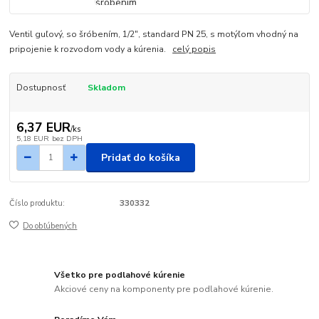
Ventil guľový, so šróbením, 1/2", standard PN 25, s motýľom vhodný na
pripojenie k rozvodom vody a kúrenia.
celý popis
Dostupnosť
Skladom
6,37 EUR
/
ks
5,18 EUR
bez DPH
Pridať do košíka
Číslo produktu:
330332
Do obľúbených
Všetko pre podlahové kúrenie
Akciové ceny na komponenty pre podlahové kúrenie.