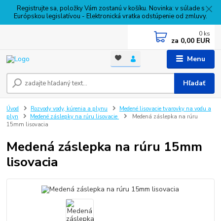
Registrujte sa, položky Vám zostanú v košíku. Novinka: v súlade s
Európskou legislatívou - Elektronická vratka odstúpenie od zmluvy.
0
ks
za
0,00 EUR
Menu
Hľadať
Úvod
Rozvody vody, kúrenia a plynu
Medené lisovacie tvarovky na vodu a
plyn
Medené záslepky na rúru lisovacie
Medená záslepka na rúru
15mm lisovacia
Medená záslepka na rúru 15mm
lisovacia