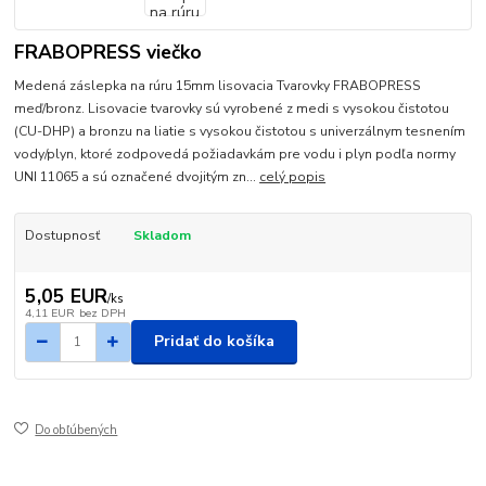
FRABOPRESS viečko
Medená záslepka na rúru 15mm lisovacia Tvarovky FRABOPRESS
meď/bronz. Lisovacie tvarovky sú vyrobené z medi s vysokou čistotou
(CU-DHP) a bronzu na liatie s vysokou čistotou s univerzálnym tesnením
vody/plyn, ktoré zodpovedá požiadavkám pre vodu i plyn podľa normy
UNI 11065 a sú označené dvojitým zn...
celý popis
Dostupnosť
Skladom
5,05 EUR
/
ks
4,11 EUR
bez DPH
Pridať do košíka
Do obľúbených