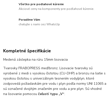
Všetko pre podlahové kúrenie
Akciové ceny na komponenty pre podlahové kúrenie.
Poradíme Vám
chatujte s nami cez WhatsUp
Kompletné špecifikácie
Medená záslepka na rúru 15mm lisovacia
Tvarovky FRABOPRESS meď/bronz. Lisovacie tvarovky sú
vyrobené z medi s vysokou čistotou (CU-DHP) a bronzu na liatie s
vysokou čistotou s univerzálnym tesnením vody/plyn, ktoré
zodpovedá požiadavkám pre vodu i plyn podľa normy UNI 11065 a
sú označené dvojitým značením pre vodu a pre plyn. Sú vhodné
na lisovanie pomocou
čeľustí typu „V“
.