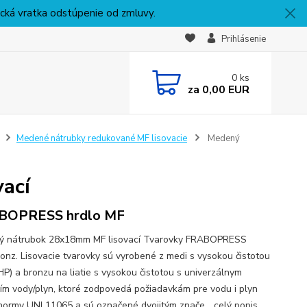
nická vratka odstúpenie od zmluvy.
Prihlásenie
0
ks
za
0,00 EUR
Medené nátrubky redukované MF lisovacie
Medený
ací
BOPRESS hrdlo MF
ý nátrubok 28x18mm MF lisovací Tvarovky FRABOPRESS
onz. Lisovacie tvarovky sú vyrobené z medi s vysokou čistotou
P) a bronzu na liatie s vysokou čistotou s univerzálnym
ím vody/plyn, ktoré zodpovedá požiadavkám pre vodu i plyn
normy UNI 11065 a sú označené dvojitým znače...
celý popis