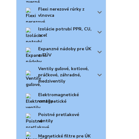
Flexi nerezové rúrky z
vlnovca
Izolácie potrubí PPR, CU,
oceľ
Expanzné nádoby pre ÚK
a TÚV
Ventily guľové, kotlové,
práčkové, záhradné,
medziventily
Elektromagnetické
ventily
Poistné pretlakové
ventily
Magnetické filtre pre ÚK