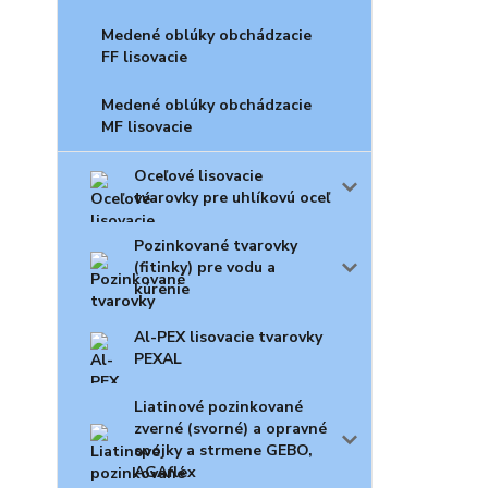
Medené oblúky obchádzacie
FF lisovacie
Medené oblúky obchádzacie
MF lisovacie
Oceľové lisovacie
tvarovky pre uhlíkovú oceľ
Pozinkované tvarovky
(fitinky) pre vodu a
kúrenie
Al-PEX lisovacie tvarovky
PEXAL
Liatinové pozinkované
zverné (svorné) a opravné
spojky a strmene GEBO,
AGAflex