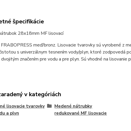
tné špecifikácie
átrubok 28x18mm MF lisovací
 FRABOPRESS meď/bronz. Lisovacie tvarovky sú vyrobené z medi
čistotou s univerzálnym tesnením vody/plyn, ktoré zodpovedá p
 dvojitým značením pre vodu a pre plyn. Sú vhodné na lisovani
zaradený v kategóriách
é lisovacie tvarovky
Medené nátrubky
du a plyn
redukované MF lisovacie