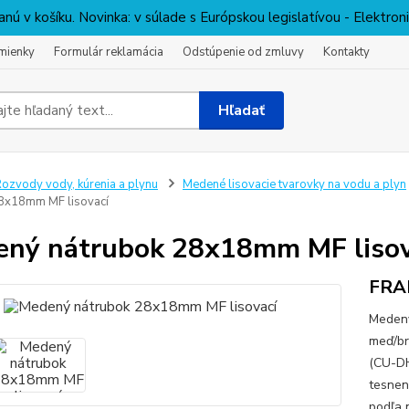
nú v košíku. Novinka: v súlade s Európskou legislatívou - Elektro
mienky
Formulár reklamácia
Odstúpenie od zmluvy
Kontakty
Hľadať
ozvody vody, kúrenia a plynu
Medené lisovacie tvarovky na vodu a plyn
28x18mm MF lisovací
ný nátrubok 28x18mm MF lisov
FRA
Meden
meď/br
(CU-DH
tesnen
podľa 