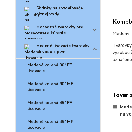
Skrinky na rozdeľovače
pitnej vody
Komple
Mosadzné tvarovky pre
vodu a kúrenie
Medený n
Tvarovky
Medené lisovacie tvarovky
na vodu a plyn
vysokou 
označené
Medené kolená 90° FF
lisovacie
Medené kolená 90° MF
lisovacie
Tovar 
Medené kolená 45° FF
Meden
lisovacie
na vo
Medené kolená 45° MF
lisovacie