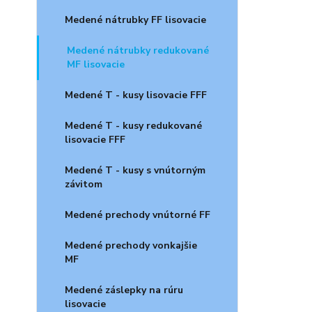
Medené nátrubky FF lisovacie
Medené nátrubky redukované
MF lisovacie
Medené T - kusy lisovacie FFF
Medené T - kusy redukované
lisovacie FFF
Medené T - kusy s vnútorným
závitom
Medené prechody vnútorné FF
Medené prechody vonkajšie
MF
Medené záslepky na rúru
lisovacie