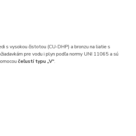
 s vysokou čistotou (CU-DHP) a bronzu na liatie s
ožiadavkám pre vodu i plyn podľa normy UNI 11065 a sú
e pomocou
čeľustí typu „V“
.