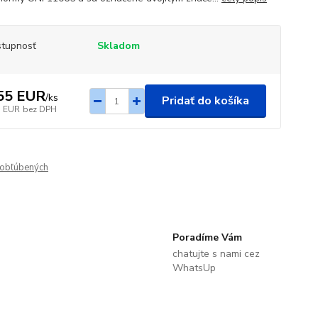
tupnosť
Skladom
55 EUR
/
ks
Pridať do košíka
3 EUR
bez DPH
obľúbených
Poradíme Vám
chatujte s nami cez
WhatsUp