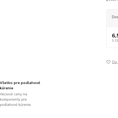
Dos
6,
5,3
Do 
Všetko pre podlahové
kúrenie
Akciové ceny na
komponenty pre
podlahové kúrenie.