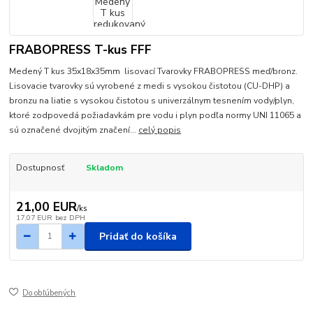
FRABOPRESS T-kus FFF
Medený T kus 35x18x35mm lisovací Tvarovky FRABOPRESS meď/bronz.
Lisovacie tvarovky sú vyrobené z medi s vysokou čistotou (CU-DHP) a
bronzu na liatie s vysokou čistotou s univerzálnym tesnením vody/plyn,
ktoré zodpovedá požiadavkám pre vodu i plyn podľa normy UNI 11065 a
sú označené dvojitým značení...
celý popis
Dostupnosť
Skladom
21,00 EUR
/
ks
17,07 EUR
bez DPH
Pridať do košíka
Do obľúbených