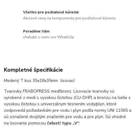
Všetko pre podlahové kúrenie
Akciové ceny na komponenty pre podlahové kúrenie.
Poradíme Vám
chatujte s nami cez WhatsUp
Kompletné špecifikácie
Medený T kus 35x18x35mm lisovací
Tvarovky FRABOPRESS meď/bronz. Lisovacie tvarovky sú
vyrobené z medi s vysokou čistotou (CU-DHP) a bronzu na liatie s
vysokou čistotou s univerzálnym tesnením vody/plyn, ktoré
zodpovedá požiadavkám pre vodu i plyn podľa normy UNI 11065 a
sú označené dvojitým značením pre vodu a pre plyn. Sú vhodné
na lisovanie pomocou
čeľustí typu „V“
.