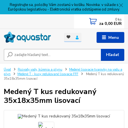
Registrujte sa, položky Vám zostanú v košíku. Novinka: v súlade s
Európskou legislatívou - Elektronická vratka odstúpenie od zmluvy.
0
ks
za
0,00 EUR
Menu
Hľadať
Úvod
Rozvody vody, kúrenia a plynu
Medené lisovacie tvarovky na vodu a
plyn
Medené T - kusy redukované lisovacie FFF
Medený T kus redukovaný
35x18x35mm lisovací
Medený T kus redukovaný
35x18x35mm lisovací