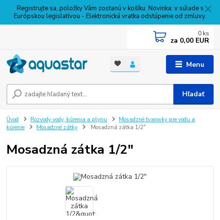
Registrujte sa, položky Vám zostanú v košíku. Novinka: v súlade s
Európskou legislatívou - Elektronická vratka odstúpenie od zmluvy.
0
ks
za
0,00 EUR
Menu
Hľadať
Úvod
Rozvody vody, kúrenia a plynu
Mosadzné tvarovky pre vodu a
kúrenie
Mosadzné zátky
Mosadzná zátka 1/2"
Mosadzná zátka 1/2"