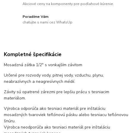
Akciové ceny na komponenty pre podlahové kúrenie.
Poradíme Vám
chatujte s nami cez WhatsUp
Kompletné špecifikácie
Mosadzná zátka 1/2" s vonkajším závitom
Určené pre rozvody vody, pitnej vody, vzduchu, plynu,
neabrazívnych a neagresívnych médií.
Závity sú opatrené zárezmi pre lepšiu prácu s tesniacim
materiálom.
Výrobca odporúča ako tesniaci materiál pre inštaláciu
mosadzných tvaroviek teflónovú pásku alebo tesniacu teflónovou
šnúru.
Výrobca neodporúča ako tesniaci materiál pre inštaláciu