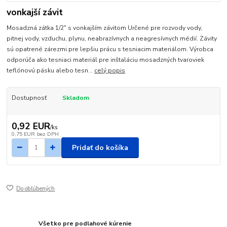
vonkajší závit
Mosadzná zátka 1/2" s vonkajším závitom Určené pre rozvody vody,
pitnej vody, vzduchu, plynu, neabrazívnych a neagresívnych médií. Závity
sú opatrené zárezmi pre lepšiu prácu s tesniacim materiálom. Výrobca
odporúča ako tesniaci materiál pre inštaláciu mosadzných tvaroviek
teflónovú pásku alebo tesn...
celý popis
Dostupnosť
Skladom
0,92 EUR
/
ks
0,75 EUR
bez DPH
Pridať do košíka
Do obľúbených
Všetko pre podlahové kúrenie