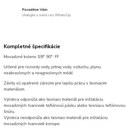
Poradíme Vám
chatujte s nami cez WhatsUp
Kompletné špecifikácie
Mosadzné koleno 3/8" 90° FF
Určené pre rozvody vody, pitnej vody, vzduchu, plynu,
neabrazívnych a neagresívnych médií.
Závity sú opatrené zárezmi pre lepšiu prácu s tesniacim
materiálom.
Výrobca odporúča ako tesniaci materiál pre inštaláciu
mosadzných tvaroviek teflónovú pásku alebo tesniacu teflónovou
šnúru.
Výrobca neodporúča ako tesniaci materiál pre inštaláciu
mosadzných tvaroviek konope.