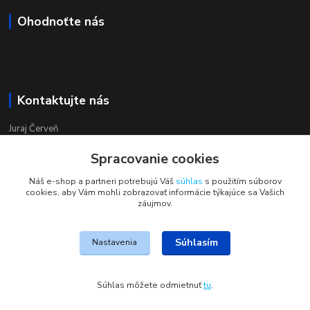
Ohodnoťte nás
Kontaktujte nás
Juraj Červeň
+421 915 834 133
Spracovanie cookies
pondelok-piatok 8:00 - 16:00
Náš e-shop a partneri potrebujú Váš
súhlas
s použitím súborov
obchod@aquastar.sk
cookies, aby Vám mohli zobrazovať informácie týkajúce sa Vašich
záujmov.
Súhlasím
Nastavenia
JohnS
Súhlas môžete odmietnuť
tu
.
Vytvorené na
Eshop-rychlo.sk