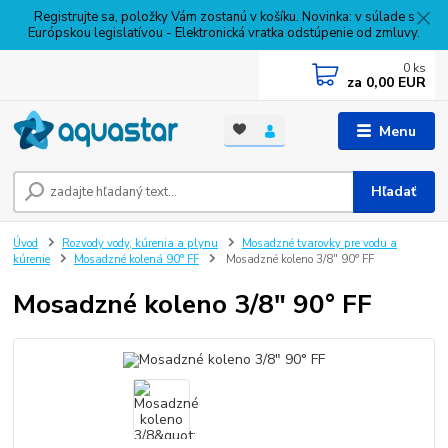
Registrujte sa, položky Vám zostanú v košíku. Novinka: v súlade s
Európskou legislatívou - Elektronická vratka odstúpenie od zmluvy.
0
ks
za
0,00 EUR
Menu
Hľadať
Úvod
Rozvody vody, kúrenia a plynu
Mosadzné tvarovky pre vodu a
kúrenie
Mosadzné kolená 90° FF
Mosadzné koleno 3/8" 90° FF
Mosadzné koleno 3/8" 90° FF