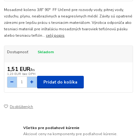
Mosadzné koleno 3/8" 90° FF Určené pre rozvody vody, pitnej vody,
vzduchu, plynu, neabrazívnych a neagresívnych médií. Závity sú opatrené
zárezmi pre lepšiu prácu s tesniacim materiálom. Výrobca odporúča ako
tesniaci materiál pre inštaláciu mosadzných tvaroviek teflónovú pásku
alebo tesniacu teflón...
celý popis
Dostupnosť
Skladom
1,51 EUR
/
ks
1,23 EUR
bez DPH
Pridať do košíka
Do obľúbených
Všetko pre podlahové kúrenie
Akciové ceny na komponenty pre podlahové kúrenie.