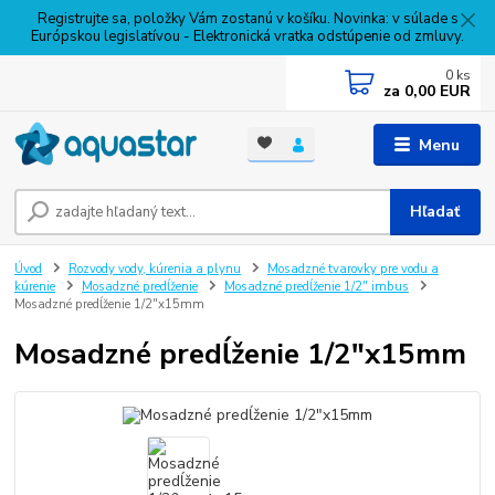
Registrujte sa, položky Vám zostanú v košíku. Novinka: v súlade s
Európskou legislatívou - Elektronická vratka odstúpenie od zmluvy.
0
ks
za
0,00 EUR
Menu
Hľadať
Úvod
Rozvody vody, kúrenia a plynu
Mosadzné tvarovky pre vodu a
kúrenie
Mosadzné predĺženie
Mosadzné predĺženie 1/2" imbus
Mosadzné predĺženie 1/2"x15mm
Mosadzné predĺženie 1/2"x15mm