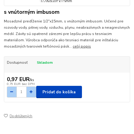
s vnútorným imbusom
Mosadzné predĺženie 1/2"x15mm, s vnútorným imbusom. Určené pre
rozvody vody, pitnej vody, vzduchu, plynu, neabrazívnych a neagresívnych
médií. Závity sú opatrené zárezmi pre lepšiu prácu s tesniacim
materiálom. Výrobca odporúča ako tesniaci materiál pre inštaláciu
mosadzných tvaroviek teflónovú pásk...
celý popis
Dostupnosť
Skladom
0,97 EUR
/
ks
0,79 EUR
bez DPH
Pridať do košíka
Do obľúbených