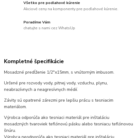
Všetko pre podlahové kúrenie
Akciové ceny na komponenty pre podlahové kúrenie.
Poradíme Vám
chatujte s nami cez WhatsUp
Kompletné špecifikácie
Mosadzné predĺženie 1/2"x15mm, s vnútorným imbusom.
Určené pre rozvody vody, pitnej vody, vzduchu, plynu,
neabrazívnych a neagresívnych médií.
Závity sú opatrené zárezmi pre lepšiu prácu s tesniacim
materiálom.
Výrobca odporúča ako tesniaci materiál pre inštaláciu
mosadzných tvaroviek teflónovú pásku alebo tesniacu teflónovou
šnúru.
Výrobca neodporúča ako tesniaci materiál pre inštaláciu