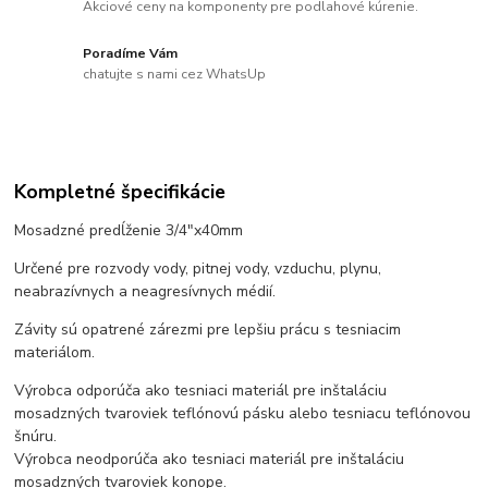
Akciové ceny na komponenty pre podlahové kúrenie.
Poradíme Vám
chatujte s nami cez WhatsUp
Kompletné špecifikácie
Mosadzné predĺženie 3/4"x40mm
Určené pre rozvody vody, pitnej vody, vzduchu, plynu,
neabrazívnych a neagresívnych médií.
Závity sú opatrené zárezmi pre lepšiu prácu s tesniacim
materiálom.
Výrobca odporúča ako tesniaci materiál pre inštaláciu
mosadzných tvaroviek teflónovú pásku alebo tesniacu teflónovou
šnúru.
Výrobca neodporúča ako tesniaci materiál pre inštaláciu
mosadzných tvaroviek konope.