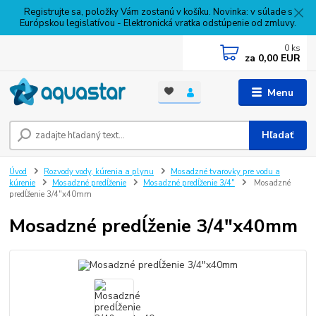
Registrujte sa, položky Vám zostanú v košíku. Novinka: v súlade s
Európskou legislatívou - Elektronická vratka odstúpenie od zmluvy.
0
ks
za
0,00 EUR
Menu
Hľadať
Úvod
Rozvody vody, kúrenia a plynu
Mosadzné tvarovky pre vodu a
kúrenie
Mosadzné predĺženie
Mosadzné predĺženie 3/4"
Mosadzné
predĺženie 3/4"x40mm
Mosadzné predĺženie 3/4"x40mm