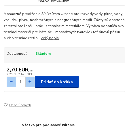
Mosadzné predĺženie 3/4"x40mm Určené pre rozvody vody, pitnej vody,
vzduchu, plynu, neabrazívnych a neagresívnych médií. Závity sú opatrené
zárezmi pre lepšiu prácu s tesniacim materiálom. Výrobca odporúča ako
tesniaci materiál pre inštaláciu mosadzných tvaroviek teflónovú pásku
alebo tesniacu tefló...
celý popis
Dostupnosť
Skladom
2,70 EUR
/
ks
2,20 EUR
bez DPH
Pridať do košíka
Do obľúbených
Všetko pre podlahové kúrenie