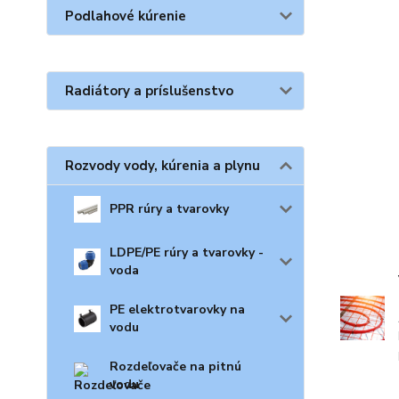
Podlahové kúrenie
Radiátory a príslušenstvo
Rozvody vody, kúrenia a plynu
PPR rúry a tvarovky
LDPE/PE rúry a tvarovky -
voda
PE elektrotvarovky na
vodu
Rozdeľovače na pitnú
vodu