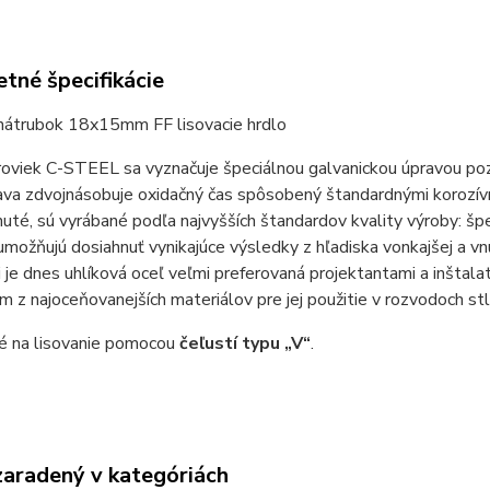
tné špecifikácie
nátrubok 18x15mm FF lisovacie hrdlo
aroviek C-STEEL sa vyznačuje špeciálnou galvanickou úpravou po
va zdvojnásobuje oxidačný čas spôsobený štandardnými korozívnym
uté, sú vyrábané podľa najvyšších štandardov kvality výroby: š
umožňujú dosiahnuť vynikajúce výsledky z hľadiska vonkajšej a vn
 je dnes uhlíková oceľ veľmi preferovaná projektantami a inštal
ým z najoceňovanejších materiálov pre jej použitie v rozvodoch st
é na lisovanie pomocou
čeľustí typu „V“
.
zaradený v kategóriách