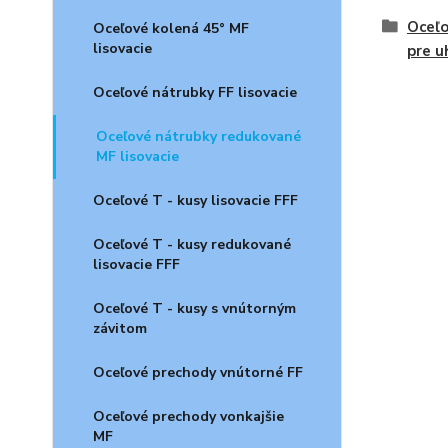
Oceľo
Oceľové kolená 45° MF
lisovacie
pre u
Oceľové nátrubky FF lisovacie
Oceľové nátrubky redukované
MF lisovacie
Oceľové T - kusy lisovacie FFF
Oceľové T - kusy redukované
lisovacie FFF
Oceľové T - kusy s vnútorným
závitom
Oceľové prechody vnútorné FF
Oceľové prechody vonkajšie
MF