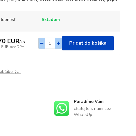
tupnosť
Skladom
70 EUR
/
ks
Pridať do košíka
0 EUR
bez DPH
obľúbených
Poradíme Vám
chatujte s nami cez
WhatsUp