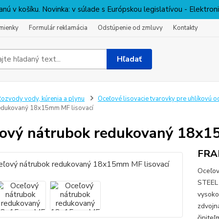
nú v košíku. Novinka: v súlade s Európskou legislatívou - Elektro
mienky
Formulár reklamácia
Odstúpenie od zmluvy
Kontakty
Hľadať
ozvody vody, kúrenia a plynu
Oceľové lisovacie tvarovky pre uhlíkovú o
edukovaný 18x15mm MF lisovací
ový nátrubok redukovaný 18x1
FRA
Oceľov
STEEL 
vysoko
zdvojn
činiteľ