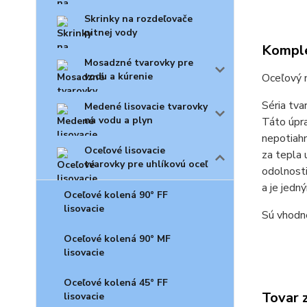
Skrinky na rozdeľovače
pitnej vody
Komple
Mosadzné tvarovky pre
vodu a kúrenie
Oceľový 
Séria tv
Medené lisovacie tvarovky
na vodu a plyn
Táto úpra
nepotiahn
Oceľové lisovacie
za tepla 
tvarovky pre uhlíkovú oceľ
odolnosti
a je jedn
Oceľové kolená 90° FF
lisovacie
Sú vhodn
Oceľové kolená 90° MF
lisovacie
Oceľové kolená 45° FF
Tovar 
lisovacie