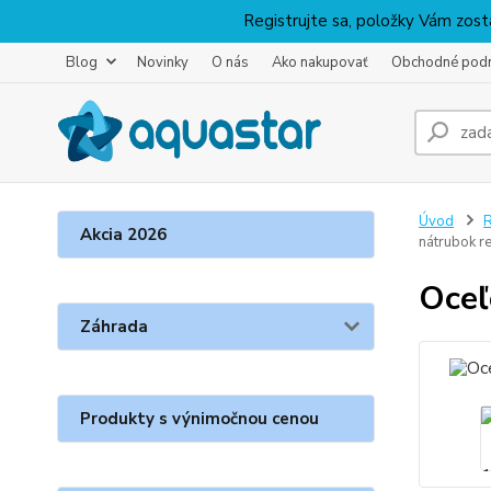
Registrujte sa, položky Vám zosta
Blog
Novinky
O nás
Ako nakupovať
Obchodné pod
Úvod
R
Akcia 2026
nátrubok r
Oceľ
Záhrada
Produkty s výnimočnou cenou