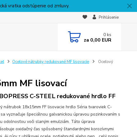
nická vratka odstúpenie od zmluvy.
Prihlásenie
0
ks
za
0,00 EUR
ceľ
Oceľové nátrubky redukované MF lisovacie
Oceľový
5mm MF lisovací
BOPRESS C-STEEL redukované hrdlo FF
ý nátrubok 18x15mm FF lisovacie hrdlo Séria tvaroviek C-
sa vyznačuje špeciálnou galvanickou úpravou pozinkovaním s
u odolnosťou voči slaným emulziám. Táto úprava
ásobuje oxidačný čas spôsobený štandardnými korozívnymi
mi. Aj rúry z uhlíkovej ocele, potiahnuté alebo nep...
celý popis