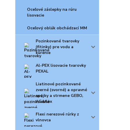
Oceľové záslepky na rúru
lisovacie
Oceľový oblúk obchádzací MM
Pozinkované tvarovky
(fitinky) pre vodu a
kúrenie
Al-PEX lisovacie tvarovky
PEXAL
Liatinové pozinkované
zverné (svorné) a opravné
spojky a strmene GEBO,
AGAflex
Flexi nerezové rúrky z
vlnovca