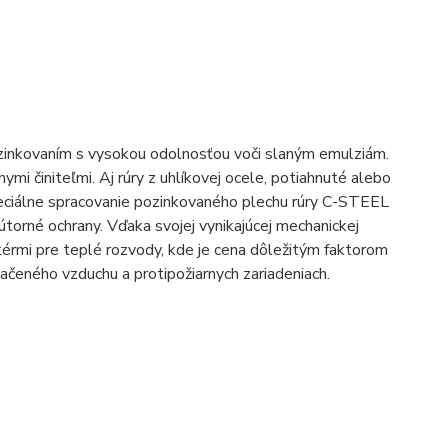
zinkovaním s vysokou odolnosťou voči slaným emulziám.
i činiteľmi. Aj rúry z uhlíkovej ocele, potiahnuté alebo
peciálne spracovanie pozinkovaného plechu rúry C-STEEL
útorné ochrany. Vďaka svojej vynikajúcej mechanickej
atérmi pre teplé rozvody, kde je cena dôležitým faktorom
lačeného vzduchu a protipožiarnych zariadeniach.