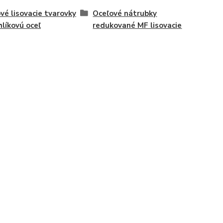
vé lisovacie tvarovky
Oceľové nátrubky
hlíkovú oceľ
redukované MF lisovacie