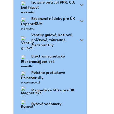
Izolácie potrubí PPR, CU,
oceľ
Expanzné nádoby pre ÚK
a TÚV
Ventily guľové, kotlové,
práčkové, záhradné,
medziventily
Elektromagnetické
ventily
Poistné pretlakové
ventily
Magnetické filtre pre ÚK
Bytové vodomery