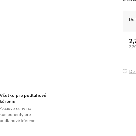
Dos
2,
2,2
Do 
Všetko pre podlahové
kúrenie
Akciové ceny na
komponenty pre
podlahové kúrenie.