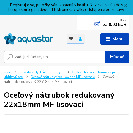
Registrujte sa, položky Vám zostanú v košíku. Novinka: v súlade s
Európskou legislatívou - Elektronická vratka odstúpenie od zmluvy.
0
ks
za
0,00 EUR
Menu
Hľadať
Úvod
Rozvody vody, kúrenia a plynu
Oceľové lisovacie tvarovky pre
uhlíkovú oceľ
Oceľové nátrubky redukované MF lisovacie
Oceľový
nátrubok redukovaný 22x18mm MF lisovací
Oceľový nátrubok redukovaný
22x18mm MF lisovací