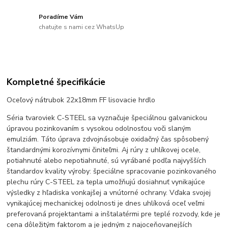
Poradíme Vám
chatujte s nami cez WhatsUp
Kompletné špecifikácie
Oceľový nátrubok 22x18mm FF lisovacie hrdlo
Séria tvaroviek C-STEEL sa vyznačuje špeciálnou galvanickou
úpravou pozinkovaním s vysokou odolnosťou voči slaným
emulziám. Táto úprava zdvojnásobuje oxidačný čas spôsobený
štandardnými korozívnymi činiteľmi. Aj rúry z uhlíkovej ocele,
potiahnuté alebo nepotiahnuté, sú vyrábané podľa najvyšších
štandardov kvality výroby: špeciálne spracovanie pozinkovaného
plechu rúry C-STEEL za tepla umožňujú dosiahnuť vynikajúce
výsledky z hľadiska vonkajšej a vnútorné ochrany. Vďaka svojej
vynikajúcej mechanickej odolnosti je dnes uhlíková oceľ veľmi
preferovaná projektantami a inštalatérmi pre teplé rozvody, kde je
cena dôležitým faktorom a je jedným z najoceňovanejších