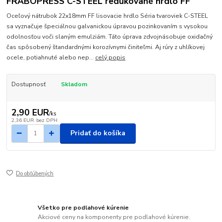
FRABOPRESS C-STEEL redukované hrdlo FF
Oceľový nátrubok 22x18mm FF lisovacie hrdlo Séria tvaroviek C-STEEL
sa vyznačuje špeciálnou galvanickou úpravou pozinkovaním s vysokou
odolnosťou voči slaným emulziám. Táto úprava zdvojnásobuje oxidačný
čas spôsobený štandardnými korozívnymi činiteľmi. Aj rúry z uhlíkovej
ocele, potiahnuté alebo nep...
celý popis
Dostupnosť
Skladom
2,90 EUR
/
ks
2,36 EUR
bez DPH
Pridať do košíka
Do obľúbených
Všetko pre podlahové kúrenie
Akciové ceny na komponenty pre podlahové kúrenie.