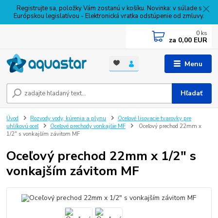
Registrujte sa, položky Vám zostanú v košíku. Novinka: v súlade s
Európskou legislatívou - Elektronická vratka odstúpenie od zmluvy.
0
ks
za
0,00 EUR
Menu
Hľadať
Úvod
Rozvody vody, kúrenia a plynu
Oceľové lisovacie tvarovky pre
uhlíkovú oceľ
Oceľové prechody vonkajšie MF
Oceľový prechod 22mm x
1/2" s vonkajším závitom MF
Oceľový prechod 22mm x 1/2" s
vonkajším závitom MF