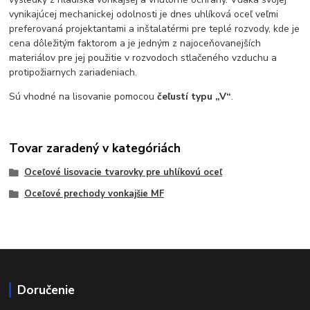
vynikajúcej mechanickej odolnosti je dnes uhlíková oceľ veľmi
preferovaná projektantami a inštalatérmi pre teplé rozvody, kde je
cena dôležitým faktorom a je jedným z najoceňovanejších
materiálov pre jej použitie v rozvodoch stlačeného vzduchu a
protipožiarnych zariadeniach.
Sú vhodné na lisovanie pomocou
čeľustí typu „V“
.
Tovar zaradený v kategóriách
Oceľové lisovacie tvarovky pre uhlíkovú oceľ
Oceľové prechody vonkajšie MF
Doručenie