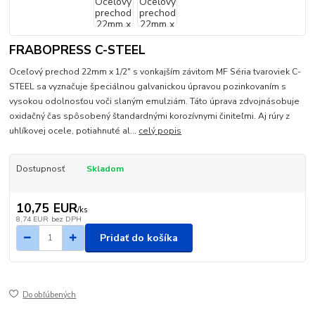
FRABOPRESS C-STEEL
Oceľový prechod 22mm x 1/2" s vonkajším závitom MF Séria tvaroviek C-
STEEL sa vyznačuje špeciálnou galvanickou úpravou pozinkovaním s
vysokou odolnosťou voči slaným emulziám. Táto úprava zdvojnásobuje
oxidačný čas spôsobený štandardnými korozívnymi činiteľmi. Aj rúry z
uhlíkovej ocele, potiahnuté al...
celý popis
Dostupnosť
Skladom
10,75 EUR
/
ks
8,74 EUR
bez DPH
Pridať do košíka
Do obľúbených