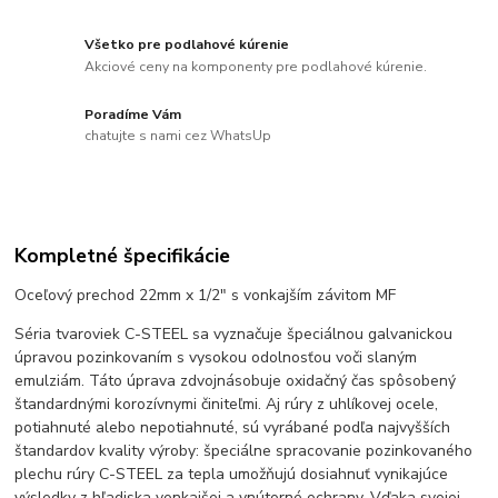
Všetko pre podlahové kúrenie
Akciové ceny na komponenty pre podlahové kúrenie.
Poradíme Vám
chatujte s nami cez WhatsUp
Kompletné špecifikácie
Oceľový prechod 22mm x 1/2" s vonkajším závitom MF
Séria tvaroviek C-STEEL sa vyznačuje špeciálnou galvanickou
úpravou pozinkovaním s vysokou odolnosťou voči slaným
emulziám. Táto úprava zdvojnásobuje oxidačný čas spôsobený
štandardnými korozívnymi činiteľmi. Aj rúry z uhlíkovej ocele,
potiahnuté alebo nepotiahnuté, sú vyrábané podľa najvyšších
štandardov kvality výroby: špeciálne spracovanie pozinkovaného
plechu rúry C-STEEL za tepla umožňujú dosiahnuť vynikajúce
výsledky z hľadiska vonkajšej a vnútorné ochrany. Vďaka svojej