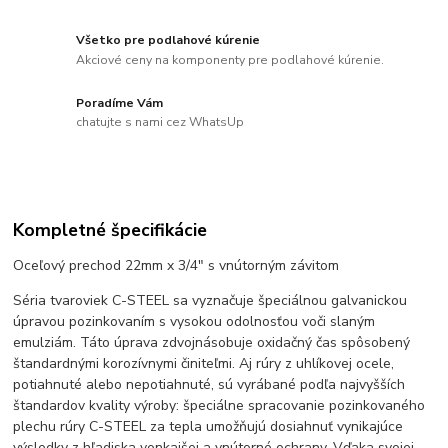
Všetko pre podlahové kúrenie
Akciové ceny na komponenty pre podlahové kúrenie.
Poradíme Vám
chatujte s nami cez WhatsUp
Kompletné špecifikácie
Oceľový prechod 22mm x 3/4" s vnútorným závitom
Séria tvaroviek C-STEEL sa vyznačuje špeciálnou galvanickou
úpravou pozinkovaním s vysokou odolnosťou voči slaným
emulziám. Táto úprava zdvojnásobuje oxidačný čas spôsobený
štandardnými korozívnymi činiteľmi. Aj rúry z uhlíkovej ocele,
potiahnuté alebo nepotiahnuté, sú vyrábané podľa najvyšších
štandardov kvality výroby: špeciálne spracovanie pozinkovaného
plechu rúry C-STEEL za tepla umožňujú dosiahnuť vynikajúce
výsledky z hľadiska vonkajšej a vnútorné ochrany. Vďaka svojej