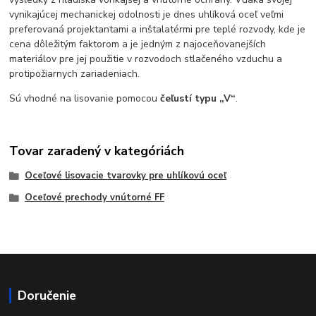
vynikajúcej mechanickej odolnosti je dnes uhlíková oceľ veľmi
preferovaná projektantami a inštalatérmi pre teplé rozvody, kde je
cena dôležitým faktorom a je jedným z najoceňovanejších
materiálov pre jej použitie v rozvodoch stlačeného vzduchu a
protipožiarnych zariadeniach.
Sú vhodné na lisovanie pomocou
čeľustí typu „V“
.
Tovar zaradený v kategóriách
Oceľové lisovacie tvarovky pre uhlíkovú oceľ
Oceľové prechody vnútorné FF
Doručenie