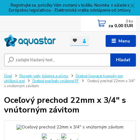
Registrujte sa, položky Vám zostanú v košíku. Novinka: v súlade s
Európskou legislatívou - Elektronická vratka odstúpenie od zmluvy.
0
ks
za
0,00 EUR
Menu
Hľadať
Úvod
Rozvody vody, kúrenia a plynu
Oceľové lisovacie tvarovky pre
uhlíkovú oceľ
Oceľové prechody vnútorné FF
Oceľový prechod 22mm x 3/4"
s vnútorným závitom
Oceľový prechod 22mm x 3/4" s
vnútorným závitom