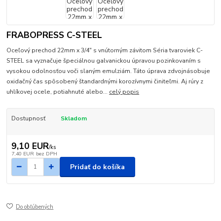
FRABOPRESS C-STEEL
Oceľový prechod 22mm x 3/4" s vnútorným závitom Séria tvaroviek C-
STEEL sa vyznačuje špeciálnou galvanickou úpravou pozinkovaním s
vysokou odolnosťou voči slaným emulziám. Táto úprava zdvojnásobuje
oxidačný čas spôsobený štandardnými korozívnymi činiteľmi. Aj rúry z
uhlíkovej ocele, potiahnuté alebo...
celý popis
Dostupnosť
Skladom
9,10 EUR
/
ks
7,40 EUR
bez DPH
Pridať do košíka
Do obľúbených