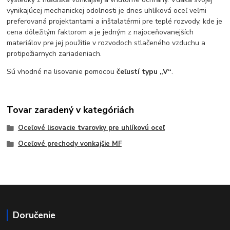
vynikajúcej mechanickej odolnosti je dnes uhlíková oceľ veľmi
preferovaná projektantami a inštalatérmi pre teplé rozvody, kde je
cena dôležitým faktorom a je jedným z najoceňovanejších
materiálov pre jej použitie v rozvodoch stlačeného vzduchu a
protipožiarnych zariadeniach.
Sú vhodné na lisovanie pomocou
čeľustí typu „V“
.
Tovar zaradený v kategóriách
Oceľové lisovacie tvarovky pre uhlíkovú oceľ
Oceľové prechody vonkajšie MF
Doručenie