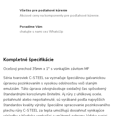
Všetko pre podlahové kúrenie
Akciové ceny na komponenty pre podlahové kúrenie.
Poradíme Vám
chatujte s nami cez WhatsUp
Kompletné špecifikácie
Oceľový prechod 35mm x 1" s vonkajším závitom MF
Séria tvaroviek C-STEEL sa vyznačuje špeciálnou galvanickou
úpravou pozinkovaním s vysokou odolnosťou voči slaným
emulziám. Táto úprava zdvojnásobuje oxidačný čas spôsobený
štandardnými korozívnymi činiteľmi. Aj rúry z uhlíkovej ocele,
potiahnuté alebo nepotiahnuté, sú vyrábané podľa najvyšších
štandardov kvality výroby: špeciálne spracovanie pozinkovaného
plechu rúry C-STEEL za tepla umožňujú dosiahnuť vynikajúce
výsledky z hľadiska vonkajšej a vnútorné ochrany. Vďaka svojej