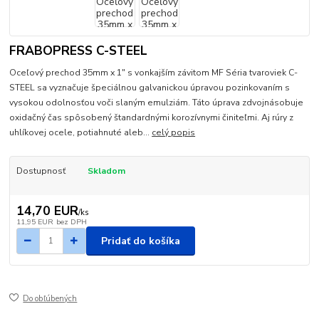
FRABOPRESS C-STEEL
Oceľový prechod 35mm x 1" s vonkajším závitom MF Séria tvaroviek C-
STEEL sa vyznačuje špeciálnou galvanickou úpravou pozinkovaním s
vysokou odolnosťou voči slaným emulziám. Táto úprava zdvojnásobuje
oxidačný čas spôsobený štandardnými korozívnymi činiteľmi. Aj rúry z
uhlíkovej ocele, potiahnuté aleb...
celý popis
Dostupnosť
Skladom
14,70 EUR
/
ks
11,95 EUR
bez DPH
Pridať do košíka
Do obľúbených