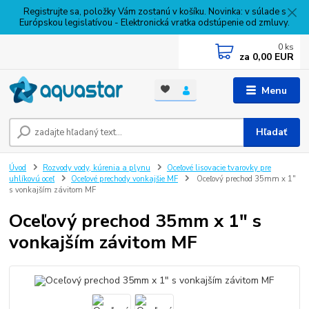
Registrujte sa, položky Vám zostanú v košíku. Novinka: v súlade s
Európskou legislatívou - Elektronická vratka odstúpenie od zmluvy.
0
ks
za
0,00 EUR
Menu
Hľadať
Úvod
Rozvody vody, kúrenia a plynu
Oceľové lisovacie tvarovky pre
uhlíkovú oceľ
Oceľové prechody vonkajšie MF
Oceľový prechod 35mm x 1"
s vonkajším závitom MF
Oceľový prechod 35mm x 1" s
vonkajším závitom MF