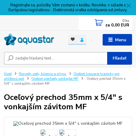
Registrujte sa, položky Vám zostanú v košíku. Novinka: v súlade s
Európskou legislatívou - Elektronická vratka odstúpenie od zmluvy.
0
ks
za
0,00 EUR
Menu
Hľadať
Úvod
Rozvody vody, kúrenia a plynu
Oceľové lisovacie tvarovky pre
uhlíkovú oceľ
Oceľové prechody vonkajšie MF
Oceľový prechod 35mm x
5/4" s vonkajším závitom MF
Oceľový prechod 35mm x 5/4" s
vonkajším závitom MF