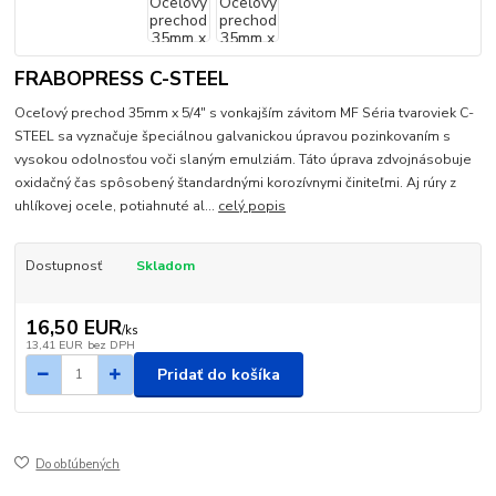
FRABOPRESS C-STEEL
Oceľový prechod 35mm x 5/4" s vonkajším závitom MF Séria tvaroviek C-
STEEL sa vyznačuje špeciálnou galvanickou úpravou pozinkovaním s
vysokou odolnosťou voči slaným emulziám. Táto úprava zdvojnásobuje
oxidačný čas spôsobený štandardnými korozívnymi činiteľmi. Aj rúry z
uhlíkovej ocele, potiahnuté al...
celý popis
Dostupnosť
Skladom
16,50 EUR
/
ks
13,41 EUR
bez DPH
Pridať do košíka
Do obľúbených