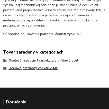
vynikajúcej mechanickej odolnosti je dnes uhlíková oceľ veľmi
preferovaná projektantami a inštalatérmi pre teplé rozvody, kde je
cena dôležitým faktorom a je jedným z najoceňovanejších
materiálov pre jej použitie v rozvodoch stlačeného vzduchu a
protipožiarnych zariadeniach.
Sú vhodné na lisovanie pomocou
čeľustí typu „V“
.
Tovar zaradený v kategóriách
Oceľové lisovacie tvarovky pre uhlíkovú oceľ
Oceľové prechody vonkajšie MF
Doručenie