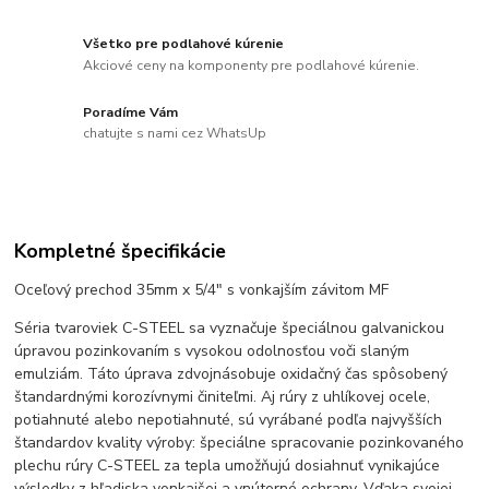
Všetko pre podlahové kúrenie
Akciové ceny na komponenty pre podlahové kúrenie.
Poradíme Vám
chatujte s nami cez WhatsUp
Kompletné špecifikácie
Oceľový prechod 35mm x 5/4" s vonkajším závitom MF
Séria tvaroviek C-STEEL sa vyznačuje špeciálnou galvanickou
úpravou pozinkovaním s vysokou odolnosťou voči slaným
emulziám. Táto úprava zdvojnásobuje oxidačný čas spôsobený
štandardnými korozívnymi činiteľmi. Aj rúry z uhlíkovej ocele,
potiahnuté alebo nepotiahnuté, sú vyrábané podľa najvyšších
štandardov kvality výroby: špeciálne spracovanie pozinkovaného
plechu rúry C-STEEL za tepla umožňujú dosiahnuť vynikajúce
výsledky z hľadiska vonkajšej a vnútorné ochrany. Vďaka svojej