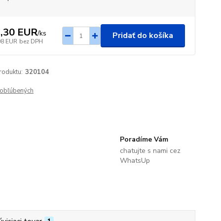
,30 EUR
/
ks
Pridať do košíka
08 EUR
bez DPH
roduktu:
320104
obľúbených
Poradíme Vám
chatujte s nami cez
WhatsUp