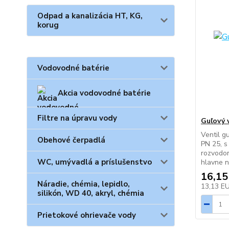
Odpad a kanalizácia HT, KG,
korug
Vodovodné batérie
Akcia vodovodné batérie
Filtre na úpravu vody
Guľový 
Ventil g
Obehové čerpadlá
PN 25, s
rozvodom
WC, umývadlá a príslušenstvo
hlavne n
16,15
Náradie, chémia, lepidlo,
13,13 E
silikón, WD 40, akryl, chémia
Prietokové ohrievače vody