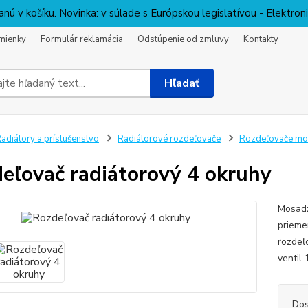
nú v košíku. Novinka: v súlade s Európskou legislatívou - Elektro
mienky
Formulár reklamácia
Odstúpenie od zmluvy
Kontakty
Hľadať
adiátory a príslušenstvo
Radiátorové rozdeľovače
Rozdeľovače m
eľovač radiátorový 4 okruhy
Mosadz
prieme
rozdeľ
ventil
Dos