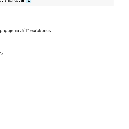
úvisiaci tovar
1
pripojenia 3/4" eurokonus.
x