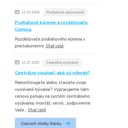
11.03.2026
Podlahové vykurovanie
Podlahové kúrenie a rozdeľovače
Comisa.
Rozdeľovače podlahového kúrenia s
prietokomermi.
čítať celé
21.07.2025
Centrálne vysávanie
Centrálny vysávač, aké sú výhody?
Rekonštruujete alebo staviate svoje
vysnívané bývanie? Vypracujeme Vám
cenovú ponuku na systém centrálneho
vysávania, montáž, servis...zodpovieme
Vaše...
čítať celé
Zobraziť všetky články