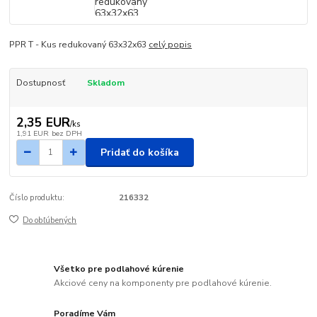
PPR T - Kus redukovaný 63x32x63
celý popis
Dostupnosť
Skladom
2,35 EUR
/
ks
1,91 EUR
bez DPH
Pridať do košíka
Číslo produktu:
216332
Do obľúbených
Všetko pre podlahové kúrenie
Akciové ceny na komponenty pre podlahové kúrenie.
Poradíme Vám