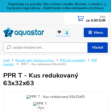
Registrujte sa, položky Vám zostanú v košíku. Novinka: v súlade s
Európskou legislatívou - Elektronická vratka odstúpenie od zmluvy.
0
ks
za
0,00 EUR
Menu
Hľadať
Úvod
Rozvody vody, kúrenia a plynu
PPR rúry a tvarovky
PPR
tvarovky
PPR T - Kus redukovaný 63x32x63
PPR T - Kus redukovaný
63x32x63